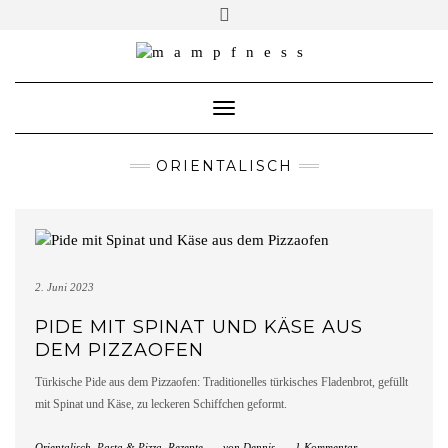
Skip
Toggle
header
to
ÜBER MAMPFNESS
content
IMPRESSUM
Toggle Navigation
DATENSCHUTZ
NEWSLETTER ABONNIEREN
ORIENTALISCH
2. Juni 2023
PIDE MIT SPINAT UND KÄSE AUS
DEM PIZZAOFEN
Türkische Pide aus dem Pizzaofen: Traditionelles türkisches Fladenbrot, gefüllt
mit Spinat und Käse, zu leckeren Schiffchen geformt.
Orientalisch
,
Pasta & Pizza
,
Rezepte
-
von
Dennis
-
1 Kommentar