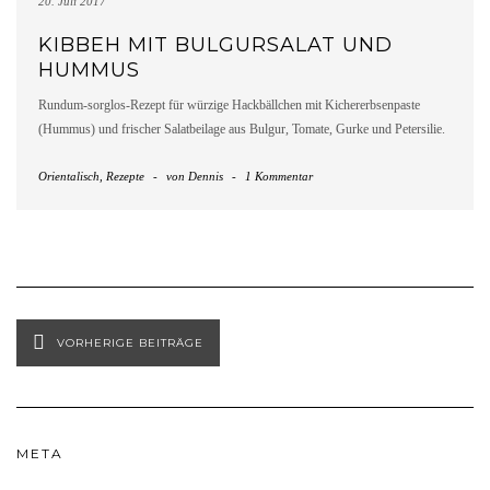
20. Juli 2017
KIBBEH MIT BULGURSALAT UND
HUMMUS
Rund­um-sorg­los-Rezept für würzige Hackbällchen mit Kichererbsenpaste
(Hummus) und frischer Salatbeilage aus Bulgur, Tomate, Gurke und Petersilie.
Orientalisch
,
Rezepte
-
von
Dennis
-
1 Kommentar
VORHERIGE BEITRÄGE
META