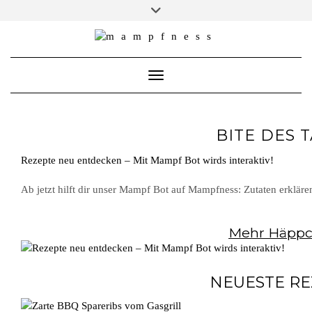
Skip
Toggle
header
to
ÜBER MAMPFNESS
content
IMPRESSUM
Toggle Navigation
DATENSCHUTZ
NEWSLETTER ABONNIEREN
BITE DES 
Rezepte neu entdecken – Mit Mampf Bot wirds interaktiv!
Ab jetzt hilft dir unser Mampf Bot auf Mampfness: Zutaten erklär
Mehr Häppc
NEUESTE RE