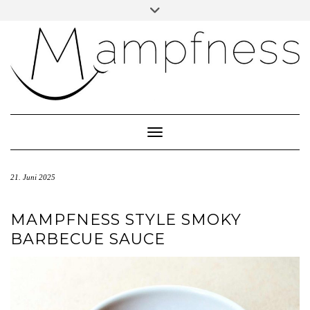
Skip
Toggle
header
to
ÜBER MAMPFNESS
content
IMPRESSUM
DATENSCHUTZ
NEWSLETTER ABONNIEREN
Toggle Navigation
21. Juni 2025
MAMPFNESS STYLE SMOKY
BARBECUE SAUCE