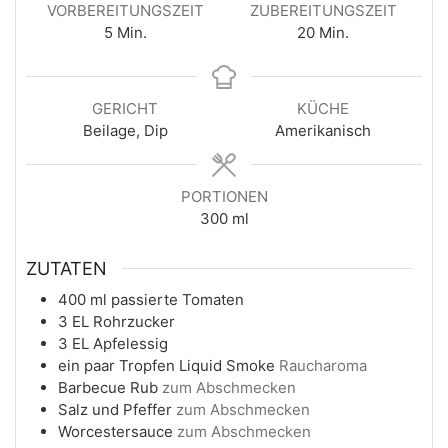
VORBEREITUNGSZEIT
ZUBEREITUNGSZEIT
Minuten
Minuten
5
Min.
20
Min.
GERICHT
KÜCHE
Beilage, Dip
Amerikanisch
PORTIONEN
300
ml
ZUTATEN
400
ml
passierte Tomaten
3
EL
Rohrzucker
3
EL
Apfelessig
ein paar
Tropfen
Liquid Smoke
Raucharoma
Barbecue Rub
zum Abschmecken
Salz und Pfeffer
zum Abschmecken
Worcestersauce
zum Abschmecken