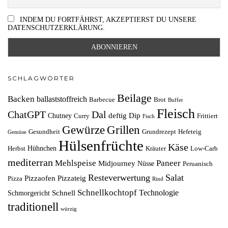
INDEM DU FORTFÄHRST, AKZEPTIERST DU UNSERE
DATENSCHUTZERKLÄRUNG.
SCHLAGWÖRTER
Beilage
Backen
ballaststoffreich
Barbecue
Brot
Buffet
Fleisch
ChatGPT
Dal
deftig
Dip
Chutney
Curry
Frittiert
Fisch
Grillen
Gewürze
Gesundheit
Grundrezept
Hefeteig
Gemüse
Hülsenfrüchte
Käse
Hühnchen
Herbst
Kräuter
Low-Carb
mediterran
Mehlspeise
Paneer
Midjourney
Nüsse
Peruanisch
Resteverwertung
Salat
Pizzaofen
Pizzateig
Pizza
Rind
Schnellkochtopf
Technologie
Schnell
Schmorgericht
traditionell
würzig