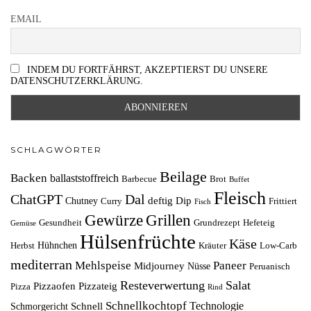
EMAIL
INDEM DU FORTFÄHRST, AKZEPTIERST DU UNSERE
DATENSCHUTZERKLÄRUNG.
SCHLAGWÖRTER
Beilage
Backen
ballaststoffreich
Barbecue
Brot
Buffet
Fleisch
ChatGPT
Dal
deftig
Dip
Chutney
Curry
Frittiert
Fisch
Grillen
Gewürze
Gesundheit
Grundrezept
Hefeteig
Gemüse
Hülsenfrüchte
Käse
Hühnchen
Herbst
Kräuter
Low-Carb
mediterran
Mehlspeise
Paneer
Midjourney
Nüsse
Peruanisch
Resteverwertung
Salat
Pizzaofen
Pizzateig
Pizza
Rind
Schnellkochtopf
Technologie
Schnell
Schmorgericht