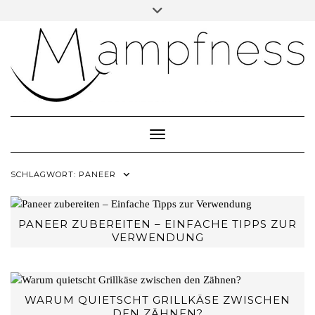
Skip
Toggle
header
to
ÜBER MAMPFNESS
content
IMPRESSUM
DATENSCHUTZ
NEWSLETTER ABONNIEREN
Toggle Navigation
SCHLAGWORT:
PANEER
PANEER ZUBEREITEN – EINFACHE TIPPS ZUR
VERWENDUNG
WARUM QUIETSCHT GRILLKÄSE ZWISCHEN
DEN ZÄHNEN?