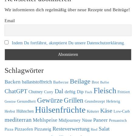
Wir informieren dich regelmäßig über neue Rezepte und Beiträge!
Email
Indem Du fortfährst, akzeptierst Du unsere Datenschutzerklärung.
Schlagwörter
Beilage
Backen
ballaststoffreich
Barbecue
Brot
Buffet
Fleisch
ChatGPT
Dal
deftig
Dip
Chutney
Curry
Frittiert
Fisch
Grillen
Gewürze
Gesundheit
Grundrezept
Hefeteig
Gemüse
Hülsenfrüchte
Käse
Hühnchen
Herbst
Kräuter
Low-Carb
mediterran
Mehlspeise
Paneer
Midjourney
Nüsse
Peruanisch
Resteverwertung
Salat
Pizzaofen
Pizzateig
Pizza
Rind