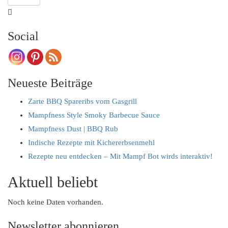
Searching
is
Social
in
progress
Neueste Beiträge
Zarte BBQ Spareribs vom Gasgrill
Mampfness Style Smoky Barbecue Sauce
Mampfness Dust | BBQ Rub
Indische Rezepte mit Kichererbsenmehl
Rezepte neu entdecken – Mit Mampf Bot wirds interaktiv!
Aktuell beliebt
Noch keine Daten vorhanden.
Newsletter abonnieren