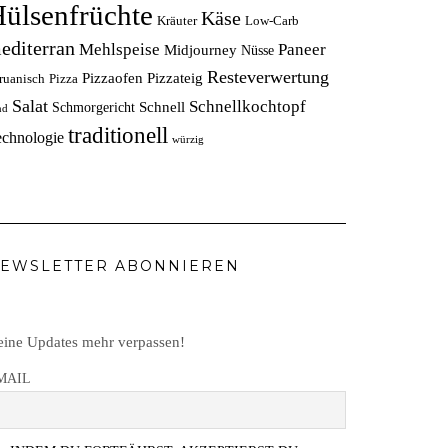
ülsenfrüchte
Käse
Kräuter
Low-Carb
editerran
Mehlspeise
Paneer
Midjourney
Nüsse
Resteverwertung
Pizzaofen
Pizzateig
ruanisch
Pizza
Salat
Schnellkochtopf
Schnell
Schmorgericht
nd
traditionell
echnologie
würzig
EWSLETTER ABONNIEREN
ine Updates mehr verpassen!
MAIL