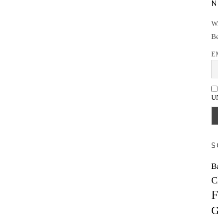
N
Wi
Be
E
U
S
B
C
F
G