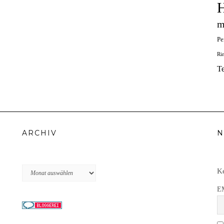
H
m
Pe
Ri
T
ARCHIV
N
Archiv
Ke
E