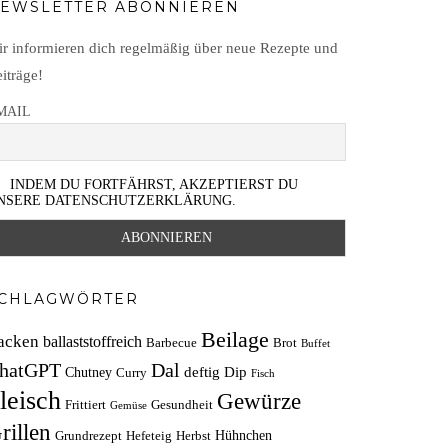
EWSLETTER ABONNIEREN
r informieren dich regelmäßig über neue Rezepte und
iträge!
MAIL
INDEM DU FORTFÄHRST, AKZEPTIERST DU
NSERE DATENSCHUTZERKLÄRUNG.
CHLAGWÖRTER
Beilage
acken
ballaststoffreich
Barbecue
Brot
Buffet
hatGPT
Dal
deftig
Dip
Chutney
Curry
Fisch
leisch
Gewürze
Frittiert
Gesundheit
Gemüse
rillen
Hühnchen
Grundrezept
Hefeteig
Herbst