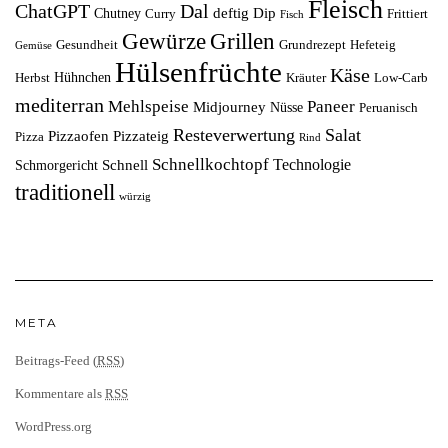
Fleisch
ChatGPT
Dal
deftig
Dip
Chutney
Curry
Frittiert
Fisch
Grillen
Gewürze
Gesundheit
Grundrezept
Hefeteig
Gemüse
Hülsenfrüchte
Käse
Hühnchen
Herbst
Kräuter
Low-Carb
mediterran
Mehlspeise
Paneer
Midjourney
Nüsse
Peruanisch
Resteverwertung
Salat
Pizzaofen
Pizzateig
Pizza
Rind
Schnellkochtopf
Technologie
Schnell
Schmorgericht
traditionell
würzig
META
Beitrags-Feed (
RSS
)
Kommentare als
RSS
WordPress.org