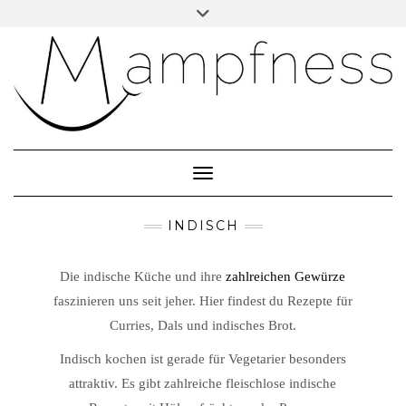
Skip
Toggle
header
to
ÜBER MAMPFNESS
content
IMPRESSUM
DATENSCHUTZ
NEWSLETTER ABONNIEREN
Toggle Navigation
INDISCH
Die indische Küche und ihre
zahlreichen Gewürze
faszinieren uns seit jeher. Hier findest du Rezepte für
Curries, Dals und indisches Brot.
Indisch kochen ist gerade für Vegetarier besonders
attraktiv. Es gibt zahlreiche fleischlose indische