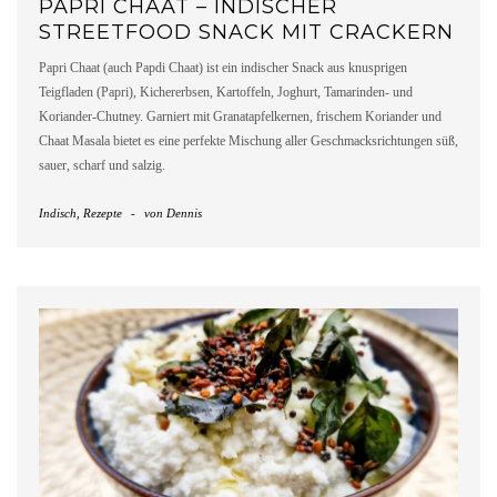
PAPRI CHAAT – INDISCHER
STREETFOOD SNACK MIT CRACKERN
Papri Chaat (auch Papdi Chaat) ist ein indischer Snack aus knusprigen
Teigfladen (Papri), Kichererbsen, Kartoffeln, Joghurt, Tamarinden- und
Koriander-Chutney. Garniert mit Granatapfelkernen, frischem Koriander und
Chaat Masala bietet es eine perfekte Mischung aller Geschmacksrichtungen süß,
sauer, scharf und salzig.
Indisch
,
Rezepte
-
von
Dennis