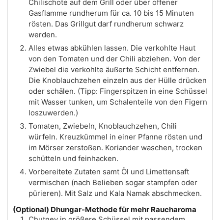
Chilischote auf dem Grill oder über offener
Gasflamme rundherum für ca. 10 bis 15 Minuten
rösten. Das Grillgut darf rundherum schwarz
werden.
Alles etwas abkühlen lassen. Die verkohlte Haut
von den Tomaten und der Chili abziehen. Von der
Zwiebel die verkohlte äußerte Schicht entfernen.
Die Knoblauchzehen einzeln aus der Hülle drücken
oder schälen. (Tipp: Fingerspitzen in eine Schüssel
mit Wasser tunken, um Schalenteile von den Figern
loszuwerden.)
Tomaten, Zwiebeln, Knoblauchzehen, Chili
würfeln. Kreuzkümmel in einer Pfanne rösten und
im Mörser zerstoßen. Koriander waschen, trocken
schütteln und feinhacken.
Vorbereitete Zutaten samt Öl und Limettensaft
vermischen (nach Belieben sogar stampfen oder
pürieren). Mit Salz und Kala Namak abschmecken.
(Optional) Dhungar-Methode für mehr Raucharoma
Chutney in größere Schüssel mit passendem