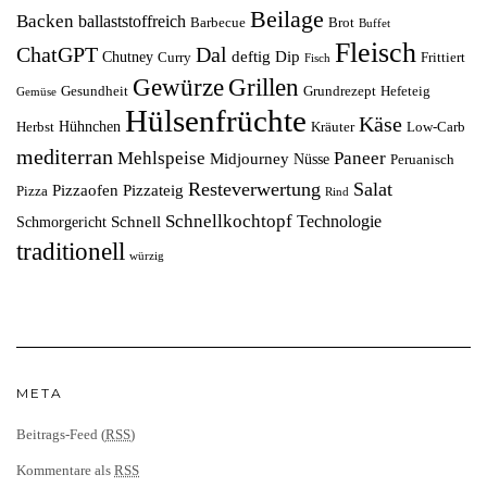
Beilage
Backen
ballaststoffreich
Barbecue
Brot
Buffet
Fleisch
ChatGPT
Dal
deftig
Dip
Chutney
Curry
Frittiert
Fisch
Grillen
Gewürze
Gesundheit
Grundrezept
Hefeteig
Gemüse
Hülsenfrüchte
Käse
Hühnchen
Herbst
Kräuter
Low-Carb
mediterran
Mehlspeise
Paneer
Midjourney
Nüsse
Peruanisch
Resteverwertung
Salat
Pizzaofen
Pizzateig
Pizza
Rind
Schnellkochtopf
Technologie
Schnell
Schmorgericht
traditionell
würzig
META
Beitrags-Feed (
RSS
)
Kommentare als
RSS