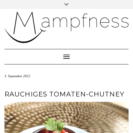
Skip
Toggle
header
to
ÜBER MAMPFNESS
content
IMPRESSUM
DATENSCHUTZ
NEWSLETTER ABONNIEREN
Toggle Navigation
3. September 2022
RAUCHIGES TOMATEN-CHUTNEY