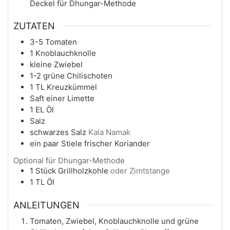
Deckel
für Dhungar-Methode
ZUTATEN
3-5
Tomaten
1
Knoblauchknolle
kleine Zwiebel
1-2
grüne Chilischoten
1
TL
Kreuzkümmel
Saft einer Limette
1
EL
Öl
Salz
schwarzes Salz
Kala Namak
ein paar
Stiele
frischer Koriander
Optional für Dhungar-Methode
1
Stück
Grillholzkohle
oder Zimtstange
1
TL
Öl
ANLEITUNGEN
Tomaten, Zwiebel, Knoblauchknolle und grüne