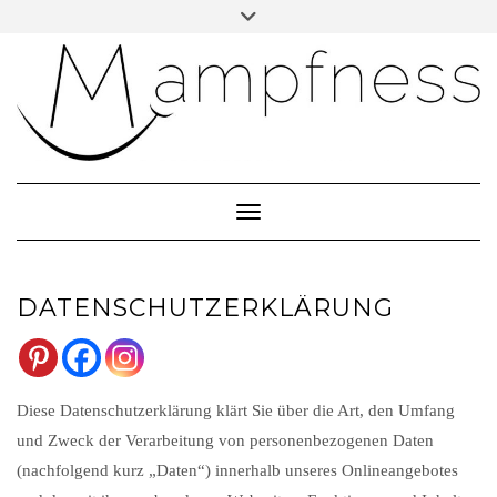
Skip
Toggle
header
to
ÜBER MAMPFNESS
content
IMPRESSUM
DATENSCHUTZ
NEWSLETTER ABONNIEREN
Toggle Navigation
DATENSCHUTZERKLÄRUNG
Diese Datenschutzerklärung klärt Sie über die Art, den Umfang
und Zweck der Verarbeitung von personenbezogenen Daten
(nachfolgend kurz „Daten“) innerhalb unseres Onlineangebotes