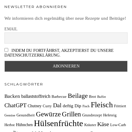
NEWSLETTER ABONNIEREN
Wir informieren dich regelmäßig über neue Rezepte und Beiträge!
EMAIL
INDEM DU FORTFÄHRST, AKZEPTIERST DU UNSERE
DATENSCHUTZERKLÄRUNG.
SCHLAGWÖRTER
Beilage
Backen
ballaststoffreich
Barbecue
Brot
Buffet
Fleisch
ChatGPT
Dal
deftig
Dip
Chutney
Curry
Frittiert
Fisch
Grillen
Gewürze
Gesundheit
Grundrezept
Hefeteig
Gemüse
Hülsenfrüchte
Käse
Hühnchen
Herbst
Kräuter
Low-Carb