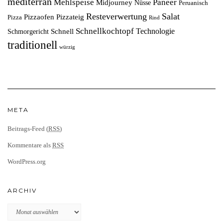
mediterran
Mehlspeise
Paneer
Midjourney
Nüsse
Peruanisch
Resteverwertung
Salat
Pizzaofen
Pizzateig
Pizza
Rind
Schnellkochtopf
Technologie
Schnell
Schmorgericht
traditionell
würzig
META
Beitrags-Feed (
RSS
)
Kommentare als
RSS
WordPress.org
ARCHIV
Archiv