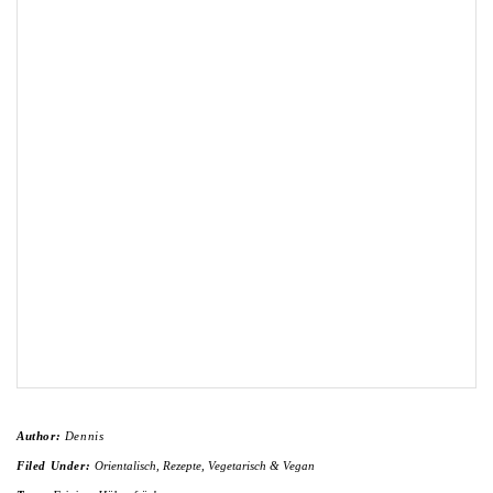
Author:
Dennis
Filed Under:
Orientalisch
,
Rezepte
,
Vegetarisch & Vegan