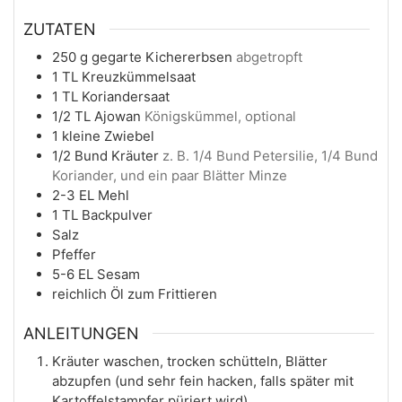
ZUTATEN
250
g
gegarte Kichererbsen
abgetropft
1
TL
Kreuzkümmelsaat
1
TL
Koriandersaat
1/2
TL
Ajowan
Königskümmel, optional
1
kleine Zwiebel
1/2
Bund
Kräuter
z. B. 1/4 Bund Petersilie, 1/4 Bund
Koriander, und ein paar Blätter Minze
2-3
EL
Mehl
1
TL
Backpulver
Salz
Pfeffer
5-6
EL
Sesam
reichlich
Öl zum Frittieren
ANLEITUNGEN
Kräuter waschen, trocken schütteln, Blätter
abzupfen (und sehr fein hacken, falls später mit
Kartoffelstampfer püriert wird).