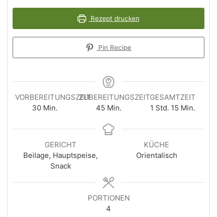
Rezept drucken
Pin Recipe
VORBEREITUNGSZEIT
ZUBEREITUNGSZEIT
GESAMTZEIT
Minuten
Minuten
Stunde
Minuten
30
Min.
45
Min.
1
Std.
15
Min.
GERICHT
KÜCHE
Beilage, Hauptspeise,
Orientalisch
Snack
PORTIONEN
4