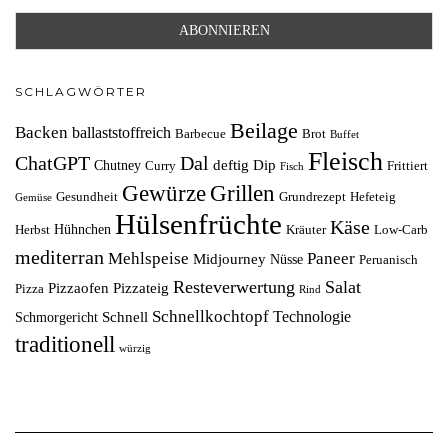
SCHLAGWÖRTER
Beilage
Backen
ballaststoffreich
Barbecue
Brot
Buffet
Fleisch
ChatGPT
Dal
deftig
Dip
Chutney
Curry
Frittiert
Fisch
Grillen
Gewürze
Gesundheit
Grundrezept
Hefeteig
Gemüse
Hülsenfrüchte
Käse
Hühnchen
Herbst
Kräuter
Low-Carb
mediterran
Mehlspeise
Paneer
Midjourney
Nüsse
Peruanisch
Resteverwertung
Salat
Pizzaofen
Pizzateig
Pizza
Rind
Schnellkochtopf
Technologie
Schnell
Schmorgericht
traditionell
würzig