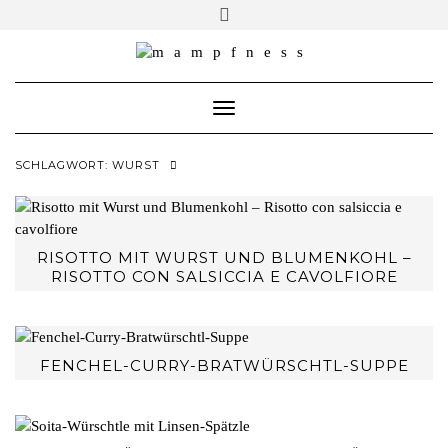
Skip
Toggle
header
to
ÜBER MAMPFNESS
content
IMPRESSUM
Toggle Navigation
DATENSCHUTZ
NEWSLETTER ABONNIEREN
SCHLAGWORT:
WURST
RISOTTO MIT WURST UND BLUMENKOHL –
RISOTTO CON SALSICCIA E CAVOLFIORE
FENCHEL-CURRY-BRATWÜRSCHTL-SUPPE