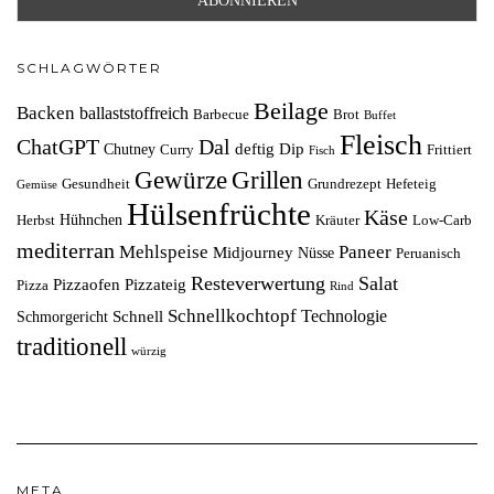
SCHLAGWÖRTER
Beilage
Backen
ballaststoffreich
Barbecue
Brot
Buffet
Fleisch
ChatGPT
Dal
deftig
Dip
Chutney
Curry
Frittiert
Fisch
Grillen
Gewürze
Gesundheit
Grundrezept
Hefeteig
Gemüse
Hülsenfrüchte
Käse
Hühnchen
Herbst
Kräuter
Low-Carb
mediterran
Mehlspeise
Paneer
Midjourney
Nüsse
Peruanisch
Resteverwertung
Salat
Pizzaofen
Pizzateig
Pizza
Rind
Schnellkochtopf
Technologie
Schnell
Schmorgericht
traditionell
würzig
META