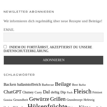
NEWSLETTER ABONNIEREN
Wir informieren dich regelmäßig über neue Rezepte und Beiträge!
EMAIL
INDEM DU FORTFÄHRST, AKZEPTIERST DU UNSERE
DATENSCHUTZERKLÄRUNG.
SCHLAGWÖRTER
Beilage
Backen
ballaststoffreich
Barbecue
Brot
Buffet
Fleisch
ChatGPT
Dal
deftig
Dip
Chutney
Curry
Frittiert
Fisch
Grillen
Gewürze
Gesundheit
Grundrezept
Hefeteig
Gemüse
Hülsenfrüchte
Käse