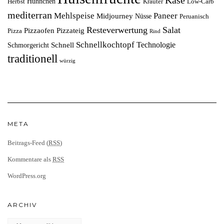
Hühnchen
Herbst
Kräuter
Low-Carb
mediterran
Mehlspeise
Paneer
Midjourney
Nüsse
Peruanisch
Resteverwertung
Salat
Pizzaofen
Pizzateig
Pizza
Rind
Schnellkochtopf
Technologie
Schnell
Schmorgericht
traditionell
würzig
META
Beitrags-Feed (
RSS
)
Kommentare als
RSS
WordPress.org
ARCHIV
Archiv