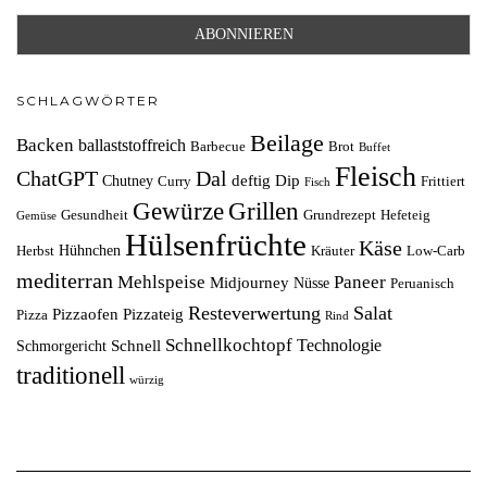
SCHLAGWÖRTER
Beilage
Backen
ballaststoffreich
Barbecue
Brot
Buffet
Fleisch
ChatGPT
Dal
deftig
Dip
Chutney
Curry
Frittiert
Fisch
Grillen
Gewürze
Gesundheit
Grundrezept
Hefeteig
Gemüse
Hülsenfrüchte
Käse
Hühnchen
Herbst
Kräuter
Low-Carb
mediterran
Mehlspeise
Paneer
Midjourney
Nüsse
Peruanisch
Resteverwertung
Salat
Pizzaofen
Pizzateig
Pizza
Rind
Schnellkochtopf
Technologie
Schnell
Schmorgericht
traditionell
würzig