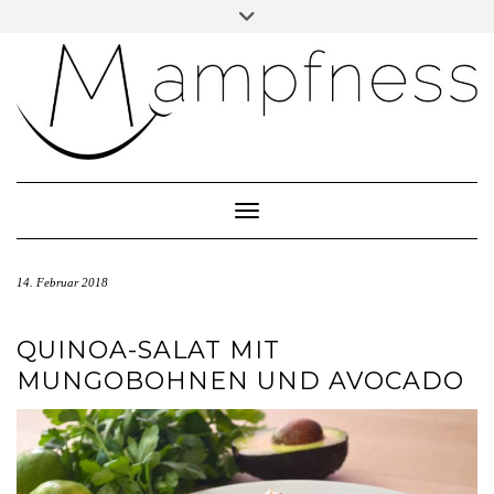
Skip
Toggle
header
to
ÜBER MAMPFNESS
content
IMPRESSUM
DATENSCHUTZ
NEWSLETTER ABONNIEREN
Toggle Navigation
14. Februar 2018
QUINOA-SALAT MIT
MUNGOBOHNEN UND AVOCADO