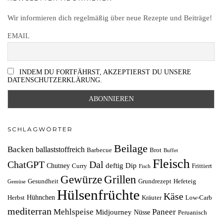
Wir informieren dich regelmäßig über neue Rezepte und Beiträge!
EMAIL
INDEM DU FORTFÄHRST, AKZEPTIERST DU UNSERE
DATENSCHUTZERKLÄRUNG.
SCHLAGWÖRTER
Beilage
Backen
ballaststoffreich
Barbecue
Brot
Buffet
Fleisch
ChatGPT
Dal
deftig
Dip
Chutney
Curry
Frittiert
Fisch
Grillen
Gewürze
Gesundheit
Grundrezept
Hefeteig
Gemüse
Hülsenfrüchte
Käse
Hühnchen
Herbst
Kräuter
Low-Carb
mediterran
Mehlspeise
Paneer
Midjourney
Nüsse
Peruanisch