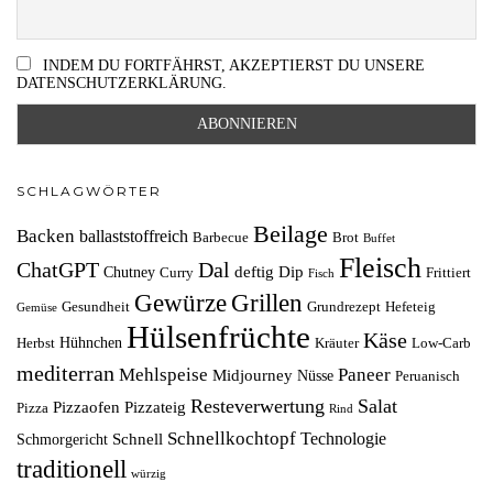
INDEM DU FORTFÄHRST, AKZEPTIERST DU UNSERE
DATENSCHUTZERKLÄRUNG.
SCHLAGWÖRTER
Beilage
Backen
ballaststoffreich
Barbecue
Brot
Buffet
Fleisch
ChatGPT
Dal
deftig
Dip
Chutney
Curry
Frittiert
Fisch
Grillen
Gewürze
Gesundheit
Grundrezept
Hefeteig
Gemüse
Hülsenfrüchte
Käse
Hühnchen
Herbst
Kräuter
Low-Carb
mediterran
Mehlspeise
Paneer
Midjourney
Nüsse
Peruanisch
Resteverwertung
Salat
Pizzaofen
Pizzateig
Pizza
Rind
Schnellkochtopf
Technologie
Schnell
Schmorgericht
traditionell
würzig