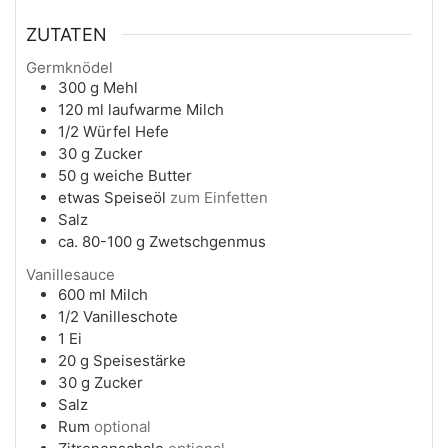
ZUTATEN
Germknödel
300
g
Mehl
120
ml
laufwarme Milch
1/2
Würfel
Hefe
30
g
Zucker
50
g
weiche Butter
etwas
Speiseöl
zum Einfetten
Salz
ca. 80-100
g
Zwetschgenmus
Vanillesauce
600
ml
Milch
1/2
Vanilleschote
1
Ei
20
g
Speisestärke
30
g
Zucker
Salz
Rum
optional