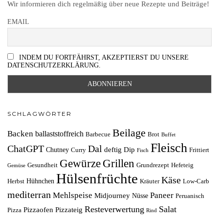
Wir informieren dich regelmäßig über neue Rezepte und Beiträge!
EMAIL
INDEM DU FORTFÄHRST, AKZEPTIERST DU UNSERE
DATENSCHUTZERKLÄRUNG.
SCHLAGWÖRTER
Beilage
Backen
ballaststoffreich
Barbecue
Brot
Buffet
Fleisch
ChatGPT
Dal
deftig
Dip
Chutney
Curry
Frittiert
Fisch
Grillen
Gewürze
Gesundheit
Grundrezept
Hefeteig
Gemüse
Hülsenfrüchte
Käse
Hühnchen
Herbst
Kräuter
Low-Carb
mediterran
Mehlspeise
Paneer
Midjourney
Nüsse
Peruanisch
Resteverwertung
Salat
Pizzaofen
Pizzateig
Pizza
Rind