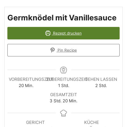
Germknödel mit Vanillesauce
Rezept drucken
Pin Recipe
VORBEREITUNGSZEIT
ZUBEREITUNGSZEIT
GEHEN LASSEN
Minuten
Stunde
Stunden
20
Min.
1
Std.
2
Std.
GESAMTZEIT
Stunden
Minuten
3
Std.
20
Min.
GERICHT
KÜCHE