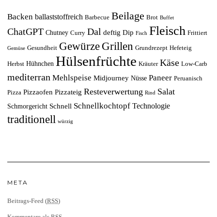
Beilage
Backen
ballaststoffreich
Barbecue
Brot
Buffet
Fleisch
ChatGPT
Dal
deftig
Dip
Chutney
Curry
Frittiert
Fisch
Grillen
Gewürze
Gesundheit
Grundrezept
Hefeteig
Gemüse
Hülsenfrüchte
Käse
Hühnchen
Herbst
Kräuter
Low-Carb
mediterran
Mehlspeise
Paneer
Midjourney
Nüsse
Peruanisch
Resteverwertung
Salat
Pizzaofen
Pizzateig
Pizza
Rind
Schnellkochtopf
Technologie
Schnell
Schmorgericht
traditionell
würzig
META
Beitrags-Feed (
RSS
)
Kommentare als
RSS