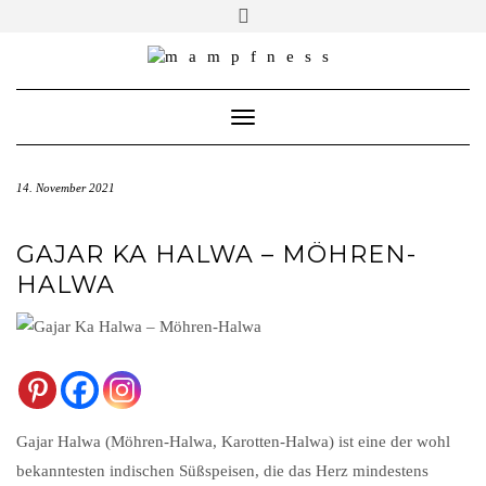
Skip
Toggle
header
to
ÜBER MAMPFNESS
content
IMPRESSUM
Toggle Navigation
DATENSCHUTZ
NEWSLETTER ABONNIEREN
14. November 2021
GAJAR KA HALWA – MÖHREN-
HALWA
Gajar Halwa (Möhren-Halwa, Karotten-Halwa) ist eine der wohl
bekanntesten indischen Süßspeisen, die das Herz mindestens