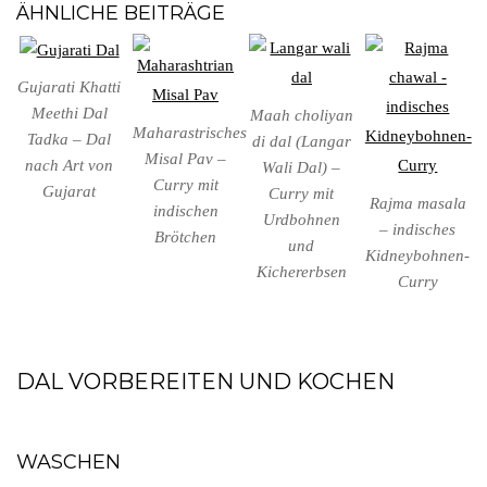
ÄHNLICHE BEITRÄGE
Gujarati Khatti
Meethi Dal
Maah choliyan
Maharastrisches
Tadka – Dal
di dal (Langar
Misal Pav –
nach Art von
Wali Dal) –
Curry mit
Gujarat
Curry mit
Rajma masala
indischen
Urdbohnen
– indisches
Brötchen
und
Kidneybohnen-
Kichererbsen
Curry
DAL VORBEREITEN UND KOCHEN
WASCHEN