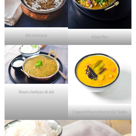
Dal Makhani
Misal Pav
Maah choliyan di dal
Gujarati Khatti Meethi Dal Tadka