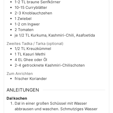
1-2
TL
braune Senfkörner
10-15
Curryblätter
2-3
Knoblauchzehen
1
Zwiebel
1-2
cm
Ingwer
2
Tomaten
je 1/2
TL
Kurkuma, Kashmiri-Chili, Asafoetida
Zweites Tadka / Tarka (optional)
1/2
TL
Kreuzkümmel
1
TL
Kasuri Methi
4
EL
Ghee oder Öl
2-4
getrocknete Kashmiri-Chilischoten
Zum Anrichten
frischer Koriander
ANLEITUNGEN
Dal kochen
Dal in einer großen Schüssel mit Wasser
abbrausen und waschen. Schmutziges Wasser