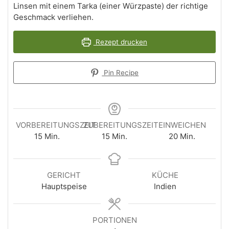
Linsen mit einem Tarka (einer Würzpaste) der richtige
Geschmack verliehen.
Rezept drucken
Pin Recipe
VORBEREITUNGSZEIT
ZUBEREITUNGSZEIT
EINWEICHEN
Minuten
Minuten
Minuten
15
Min.
15
Min.
20
Min.
GERICHT
KÜCHE
Hauptspeise
Indien
PORTIONEN