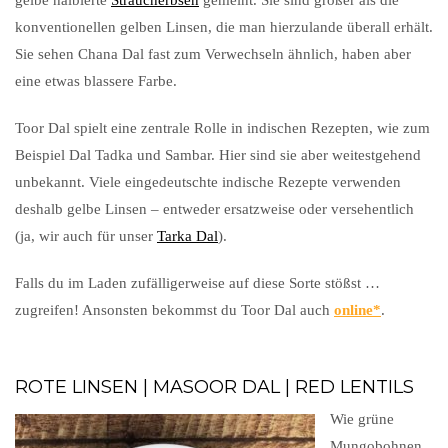
gelbe halbierte
Straucherbsen
gemeint. Sie sind größer als die
konventionellen gelben Linsen, die man hierzulande überall erhält.
Sie sehen Chana Dal fast zum Verwechseln ähnlich, haben aber
eine etwas blassere Farbe.
Toor Dal spielt eine zentrale Rolle in indischen Rezepten, wie zum
Beispiel Dal Tadka und Sambar. Hier sind sie aber weitestgehend
unbekannt. Viele eingedeutschte indische Rezepte verwenden
deshalb gelbe Linsen – entweder ersatzweise oder versehentlich
(ja, wir auch für unser
Tarka Dal
).
Falls du im Laden zufälligerweise auf diese Sorte stößst …
zugreifen! Ansonsten bekommst du Toor Dal auch
online
.
ROTE LINSEN | MASOOR DAL | RED LENTILS
Wie grüne
Mungobohnen