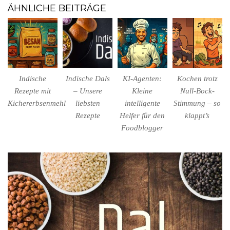
ÄHNLICHE BEITRÄGE
Indische
Indische Dals
KI-Agenten:
Kochen trotz
Rezepte mit
– Unsere
Kleine
Null-Bock-
Kichererbsenmehl
liebsten
intelligente
Stimmung – so
Rezepte
Helfer für den
klappt’s
Foodblogger