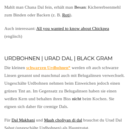
Mahlt man Chana Dal fein, erhält man
Besan
: Kichererbsenmehl
zum Binden oder Backen (z. B.
Roti
).
Auch interessant:
All you wanted to know about Chickpea
(englisch)
URDBOHNEN | URAD DAL | BLACK GRAM
Die kleinen
schwarzen Urdbohnen
werden oft auch schwarze
Linsen genannt und manchmal auch mit Belugalinsen verwechselt.
Ungeschälte Urdbohnen nehmen beim Einweichen jedoch einen
grünen Tint an. Im Gegensatz zu Belugalinsen haben sie einen
weißen Kern und behalten ihren Biss
nicht
beim Kochen. Sie
eignen sich daher für cremige Dals.
Für
Dal Makhani
und
Maah choliyan di dal
brauchst du Urad Dal
Sabut (ungeschälte Urdbohnen) als Hauptzutat.