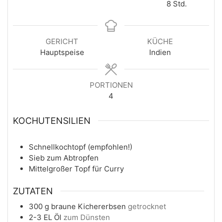
Stunden
8
Std.
GERICHT
KÜCHE
Hauptspeise
Indien
PORTIONEN
4
KOCHUTENSILIEN
Schnellkochtopf (empfohlen!)
Sieb zum Abtropfen
Mittelgroßer Topf für Curry
ZUTATEN
300
g
braune Kichererbsen
getrocknet
2-3
EL
Öl
zum Dünsten