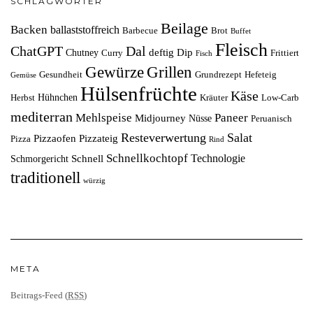
SCHLAGWÖRTER
Beilage
Backen
ballaststoffreich
Barbecue
Brot
Buffet
Fleisch
ChatGPT
Dal
deftig
Dip
Chutney
Curry
Frittiert
Fisch
Grillen
Gewürze
Gesundheit
Grundrezept
Hefeteig
Gemüse
Hülsenfrüchte
Käse
Hühnchen
Herbst
Kräuter
Low-Carb
mediterran
Mehlspeise
Paneer
Midjourney
Nüsse
Peruanisch
Resteverwertung
Salat
Pizzaofen
Pizzateig
Pizza
Rind
Schnellkochtopf
Technologie
Schnell
Schmorgericht
traditionell
würzig
META
Beitrags-Feed (
RSS
)