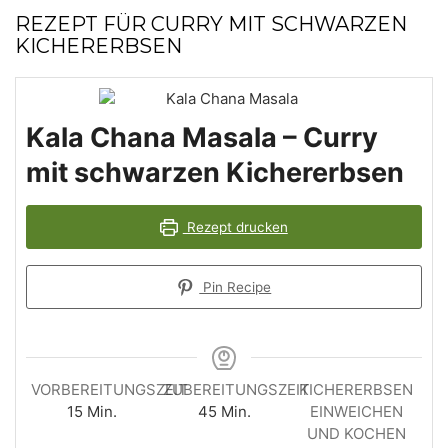
REZEPT FÜR CURRY MIT SCHWARZEN
KICHERERBSEN
Kala Chana Masala – Curry
mit schwarzen Kichererbsen
Rezept drucken
Pin Recipe
VORBEREITUNGSZEIT
ZUBEREITUNGSZEIT
KICHERERBSEN
Minuten
Minuten
15
Min.
45
Min.
EINWEICHEN
UND KOCHEN