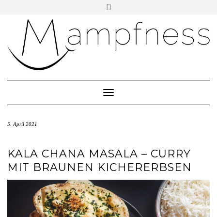
Skip
Toggle
header
to
ÜBER MAMPFNESS
content
IMPRESSUM
DATENSCHUTZ
NEWSLETTER ABONNIEREN
Toggle Navigation
5. April 2021
KALA CHANA MASALA – CURRY
MIT BRAUNEN KICHERERBSEN