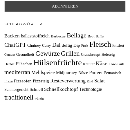
SCHLAGWÖRTER
Beilage
Backen
ballaststoffreich
Barbecue
Brot
Buffet
Fleisch
ChatGPT
Dal
deftig
Dip
Chutney
Curry
Frittiert
Fisch
Grillen
Gewürze
Gesundheit
Grundrezept
Hefeteig
Gemüse
Hülsenfrüchte
Käse
Hühnchen
Herbst
Kräuter
Low-Carb
mediterran
Mehlspeise
Paneer
Midjourney
Nüsse
Peruanisch
Resteverwertung
Salat
Pizzaofen
Pizzateig
Pizza
Rind
Schnellkochtopf
Technologie
Schnell
Schmorgericht
traditionell
würzig