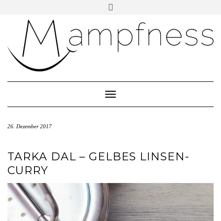
Skip
Toggle
header
to
ÜBER MAMPFNESS
content
IMPRESSUM
DATENSCHUTZ
NEWSLETTER ABONNIEREN
Toggle Navigation
26. Dezember 2017
TARKA DAL – GELBES LINSEN-
CURRY