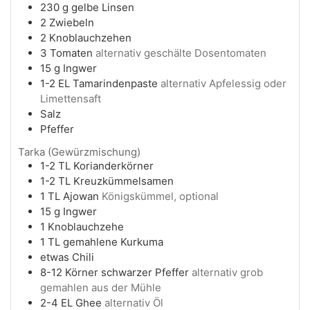
230
g
gelbe Linsen
2
Zwiebeln
2
Knoblauchzehen
3
Tomaten
alternativ geschälte Dosentomaten
15
g
Ingwer
1-2
EL
Tamarindenpaste
alternativ Apfelessig oder
Limettensaft
Salz
Pfeffer
Tarka (Gewürzmischung)
1-2
TL
Korianderkörner
1-2
TL
Kreuzkümmelsamen
1
TL
Ajowan
Königskümmel, optional
15
g
Ingwer
1
Knoblauchzehe
1
TL
gemahlene Kurkuma
etwas
Chili
8-12
Körner
schwarzer Pfeffer
alternativ grob
gemahlen aus der Mühle
2-4
EL
Ghee
alternativ Öl