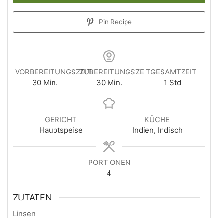
Pin Recipe
VORBEREITUNGSZEIT
ZUBEREITUNGSZEIT
GESAMTZEIT
Minuten
Minuten
Stunde
30
Min.
30
Min.
1
Std.
GERICHT
KÜCHE
Hauptspeise
Indien, Indisch
PORTIONEN
4
ZUTATEN
Linsen