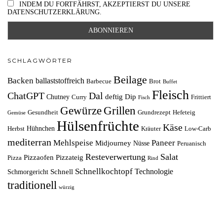
INDEM DU FORTFÄHRST, AKZEPTIERST DU UNSERE
DATENSCHUTZERKLÄRUNG.
SCHLAGWÖRTER
Beilage
Backen
ballaststoffreich
Barbecue
Brot
Buffet
Fleisch
ChatGPT
Dal
deftig
Dip
Chutney
Curry
Frittiert
Fisch
Grillen
Gewürze
Gesundheit
Grundrezept
Hefeteig
Gemüse
Hülsenfrüchte
Käse
Hühnchen
Herbst
Kräuter
Low-Carb
mediterran
Mehlspeise
Paneer
Midjourney
Nüsse
Peruanisch
Resteverwertung
Salat
Pizzaofen
Pizzateig
Pizza
Rind
Schnellkochtopf
Technologie
Schnell
Schmorgericht
traditionell
würzig