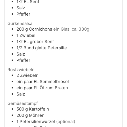
1-2
EL
Senf
Salz
Pfeffer
Gurkensalsa
200
g
Cornichons
ein Glas, ca. 330g
1
Zwiebel
1-2
EL
grober Senf
1/2
Bund
glatte Petersilie
Salz
Pfeffer
Röstzwiebeln
2
Zwiebeln
ein paar
EL
Semmelbrösel
ein paar
EL
Öl zum Braten
Salz
Gemüsestampf
500
g
Kartoffeln
200
g
Möhren
1
Petersilienwurzel
(optional)