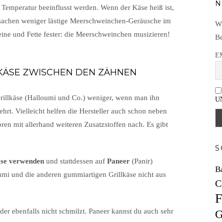
N
 Temperatur beeinflusst werden. Wenn der Käse heiß ist,
ursachen weniger lästige Meerschweinchen-Geräusche im
Wi
ine und Fette fester: die Meerschweinchen musizieren!
Be
E
LKÄSE ZWISCHEN DEN ZÄHNEN
rillkäse (Halloumi und Co.) weniger, wenn man ihn
U
ehrt. Vielleicht helfen die Hersteller auch schon neben
en mit allerhand weiteren Zusatzstoffen nach. Es gibt
S
äse verwenden
und stattdessen auf
Paneer
(Panir)
B
umi und die anderen gummiartigen Grillkäse nicht aus
C
F
, der ebenfalls nicht schmilzt. Paneer kannst du auch sehr
G