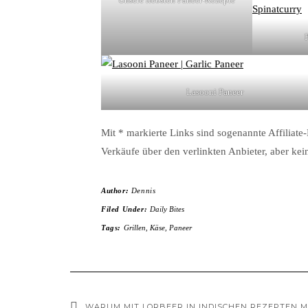
Lasooni Paneer
Mit * markierte Links sind sogenannte Affiliate-
Verkäufe über den verlinkten Anbieter, aber kei
Author:
Dennis
Filed Under:
Daily Bites
Tags:
Grillen
,
Käse
,
Paneer
WARUM MIT LORBEER IN INDISCHEN REZEPTEN ME