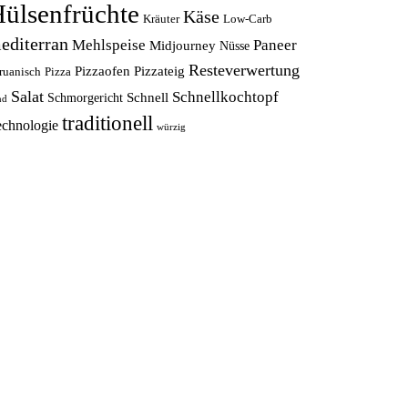
ülsenfrüchte
Käse
Kräuter
Low-Carb
editerran
Mehlspeise
Paneer
Midjourney
Nüsse
Resteverwertung
Pizzaofen
Pizzateig
ruanisch
Pizza
Salat
Schnellkochtopf
Schnell
Schmorgericht
nd
traditionell
echnologie
würzig