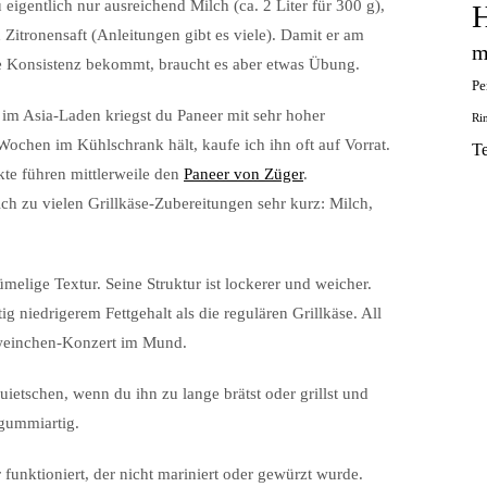
u eigentlich nur ausreichend Milch (ca. 2 Liter für 300 g),
H
 Zitronensaft (Anleitungen gibt es viele). Damit er am
m
ige Konsistenz bekommt, braucht es aber etwas Übung.
Pe
im Asia-Laden kriegst du Paneer mit sehr hoher
Ri
Wochen im Kühlschrank hält, kaufe ich ihn oft auf Vorrat.
T
kte führen mittlerweile den
Paneer von Züger
.
eich zu vielen Grillkäse-Zubereitungen sehr kurz: Milch,
rümelige Textur. Seine Struktur ist lockerer und weicher.
ig niedrigerem Fettgehalt als die regulären Grillkäse. All
hweinchen-Konzert im Mund.
tschen, wenn du ihn zu lange brätst oder grillst und
 gummiartig.
 funktioniert, der nicht mariniert oder gewürzt wurde.