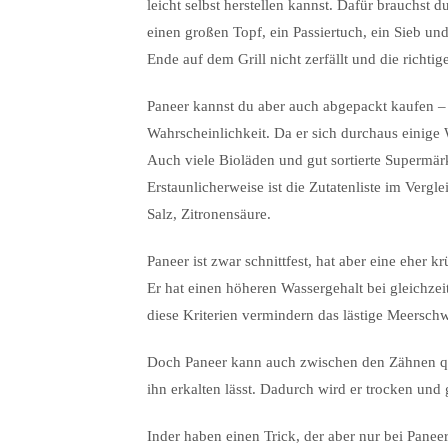
leicht selbst herstellen kannst. Dafür brauchst d
einen großen Topf, ein Passiertuch, ein Sieb und
Ende auf dem Grill nicht zerfällt und die richt
Paneer kannst du aber auch abgepackt kaufen – 
Wahrscheinlichkeit. Da er sich durchaus einige 
Auch viele Bioläden und gut sortierte Supermär
Erstaunlicherweise ist die Zutatenliste im Vergl
Salz, Zitronensäure.
Paneer ist zwar schnittfest, hat aber eine eher k
Er hat einen höheren Wassergehalt bei gleichzeit
diese Kriterien vermindern das lästige Meersc
Doch Paneer kann auch zwischen den Zähnen quie
ihn erkalten lässt. Dadurch wird er trocken und
Inder haben einen Trick, der aber nur bei Paneer