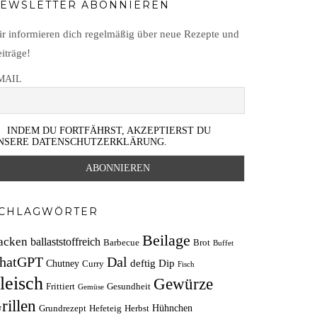
EWSLETTER ABONNIEREN
r informieren dich regelmäßig über neue Rezepte und
iträge!
MAIL
INDEM DU FORTFÄHRST, AKZEPTIERST DU
NSERE DATENSCHUTZERKLÄRUNG.
CHLAGWÖRTER
Beilage
acken
ballaststoffreich
Barbecue
Brot
Buffet
hatGPT
Dal
deftig
Dip
Chutney
Curry
Fisch
leisch
Gewürze
Frittiert
Gesundheit
Gemüse
rillen
Hühnchen
Grundrezept
Hefeteig
Herbst