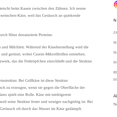
ietscht beim Kauen zwischen den Zähnen. Ich nenne
hweinchen-Käse, weil das Geräusch an quiekende
N
Z
rch Hitze denaturierte Proteine.
M
n und Milchfett. Während der Käseherstellung wird die
M
 und gerinnt, wobei Casein-Mikrofibrillen entstehen.
zwerk, das die Fetttröpfchen einschließt und die Struktur
I
R
IN
struktur. Bei Grillkäse ist diese Struktur
sch zu erzeugen, wenn sie gegen die Oberfläche der
äses spielt eine Rolle. Käse mit niedrigerem
A
eil seine Struktur fester und weniger nachgiebig ist. Bei
No
 Geräusch oft durch das Wasser im Käse gedämpft.