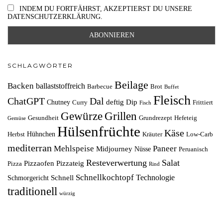
INDEM DU FORTFÄHRST, AKZEPTIERST DU UNSERE
DATENSCHUTZERKLÄRUNG.
SCHLAGWÖRTER
Beilage
Backen
ballaststoffreich
Barbecue
Brot
Buffet
Fleisch
ChatGPT
Dal
deftig
Dip
Chutney
Curry
Frittiert
Fisch
Grillen
Gewürze
Gesundheit
Grundrezept
Hefeteig
Gemüse
Hülsenfrüchte
Käse
Hühnchen
Herbst
Kräuter
Low-Carb
mediterran
Mehlspeise
Paneer
Midjourney
Nüsse
Peruanisch
Resteverwertung
Salat
Pizzaofen
Pizzateig
Pizza
Rind
Schnellkochtopf
Technologie
Schnell
Schmorgericht
traditionell
würzig