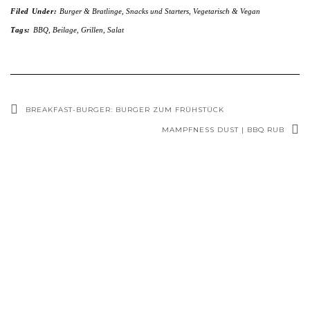
Filed Under:
Burger & Bratlinge
,
Snacks und Starters
,
Vegetarisch & Vegan
Tags:
BBQ
,
Beilage
,
Grillen
,
Salat
BREAKFAST-BURGER: BURGER ZUM FRÜHSTÜCK
MAMPFNESS DUST | BBQ RUB