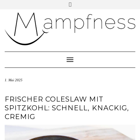
Skip
Toggle
header
to
ÜBER MAMPFNESS
content
IMPRESSUM
DATENSCHUTZ
NEWSLETTER ABONNIEREN
Toggle Navigation
1. Mai 2025
FRISCHER COLESLAW MIT
SPITZKOHL: SCHNELL, KNACKIG,
CREMIG