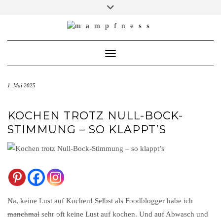
Skip
Toggle
header
to
ÜBER MAMPFNESS
content
IMPRESSUM
Toggle Navigation
DATENSCHUTZ
NEWSLETTER ABONNIEREN
1. Mai 2025
KOCHEN TROTZ NULL-BOCK-
STIMMUNG – SO KLAPPT’S
Na, keine Lust auf Kochen! Selbst als Foodblogger habe ich
manchmal
sehr oft keine Lust auf kochen. Und auf Abwasch und