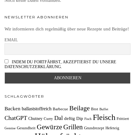
Noch keine Daten vorhanden.
NEWSLETTER ABONNIEREN
Wir informieren dich regelmäßig über neue Rezepte und Beiträge!
EMAIL
INDEM DU FORTFÄHRST, AKZEPTIERST DU UNSERE
DATENSCHUTZERKLÄRUNG.
SCHLAGWÖRTER
Beilage
Backen
ballaststoffreich
Barbecue
Brot
Buffet
Fleisch
ChatGPT
Dal
deftig
Dip
Chutney
Curry
Frittiert
Fisch
Grillen
Gewürze
Gesundheit
Grundrezept
Hefeteig
Gemüse