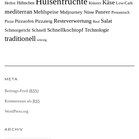
Hülsenfrüchte
Käse
Hühnchen
Herbst
Kräuter
Low-Carb
mediterran
Mehlspeise
Paneer
Midjourney
Nüsse
Peruanisch
Resteverwertung
Salat
Pizzaofen
Pizzateig
Pizza
Rind
Schnellkochtopf
Technologie
Schnell
Schmorgericht
traditionell
würzig
META
Beitrags-Feed (
RSS
)
Kommentare als
RSS
WordPress.org
ARCHIV