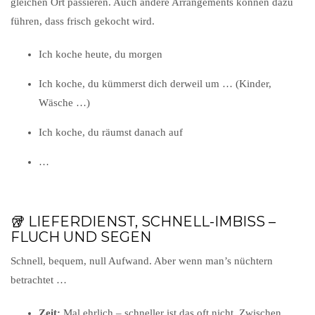
gleichen Ort passieren. Auch andere Arrangements können dazu
führen, dass frisch gekocht wird.
Ich koche heute, du morgen
Ich koche, du kümmerst dich derweil um … (Kinder,
Wäsche …)
Ich koche, du räumst danach auf
…
🥡 LIEFERDIENST, SCHNELL-IMBISS –
FLUCH UND SEGEN
Schnell, bequem, null Aufwand. Aber wenn man’s nüchtern
betrachtet …
Zeit:
Mal ehrlich – schneller ist das oft nicht. Zwischen