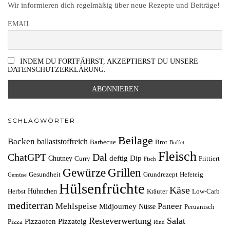
Wir informieren dich regelmäßig über neue Rezepte und Beiträge!
EMAIL
INDEM DU FORTFÄHRST, AKZEPTIERST DU UNSERE
DATENSCHUTZERKLÄRUNG.
SCHLAGWÖRTER
Beilage
Backen
ballaststoffreich
Barbecue
Brot
Buffet
Fleisch
ChatGPT
Dal
deftig
Dip
Chutney
Curry
Frittiert
Fisch
Grillen
Gewürze
Gesundheit
Grundrezept
Hefeteig
Gemüse
Hülsenfrüchte
Käse
Hühnchen
Herbst
Kräuter
Low-Carb
mediterran
Mehlspeise
Paneer
Midjourney
Nüsse
Peruanisch
Resteverwertung
Salat
Pizzaofen
Pizzateig
Pizza
Rind