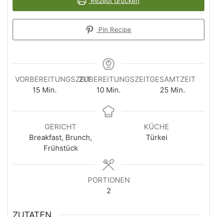
Rezept drucken
Pin Recipe
VORBEREITUNGSZEIT
ZUBEREITUNGSZEIT
GESAMTZEIT
Minuten
Minuten
Minuten
15
Min.
10
Min.
25
Min.
GERICHT
KÜCHE
Breakfast, Brunch,
Türkei
Frühstück
PORTIONEN
2
ZUTATEN