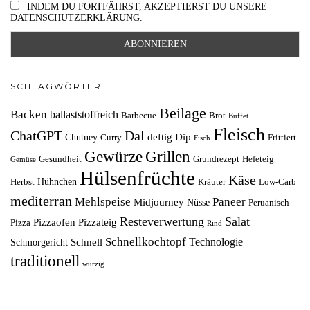
INDEM DU FORTFÄHRST, AKZEPTIERST DU UNSERE
DATENSCHUTZERKLÄRUNG.
SCHLAGWÖRTER
Beilage
Backen
ballaststoffreich
Barbecue
Brot
Buffet
Fleisch
ChatGPT
Dal
deftig
Dip
Chutney
Curry
Frittiert
Fisch
Grillen
Gewürze
Gesundheit
Grundrezept
Hefeteig
Gemüse
Hülsenfrüchte
Käse
Hühnchen
Herbst
Kräuter
Low-Carb
mediterran
Mehlspeise
Paneer
Midjourney
Nüsse
Peruanisch
Resteverwertung
Salat
Pizzaofen
Pizzateig
Pizza
Rind
Schnellkochtopf
Technologie
Schnell
Schmorgericht
traditionell
würzig