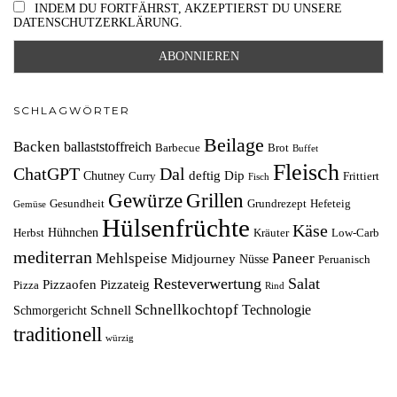
INDEM DU FORTFÄHRST, AKZEPTIERST DU UNSERE
DATENSCHUTZERKLÄRUNG.
SCHLAGWÖRTER
Beilage
Backen
ballaststoffreich
Barbecue
Brot
Buffet
Fleisch
ChatGPT
Dal
deftig
Dip
Chutney
Curry
Frittiert
Fisch
Grillen
Gewürze
Gesundheit
Grundrezept
Hefeteig
Gemüse
Hülsenfrüchte
Käse
Hühnchen
Herbst
Kräuter
Low-Carb
mediterran
Mehlspeise
Paneer
Midjourney
Nüsse
Peruanisch
Resteverwertung
Salat
Pizzaofen
Pizzateig
Pizza
Rind
Schnellkochtopf
Technologie
Schnell
Schmorgericht
traditionell
würzig