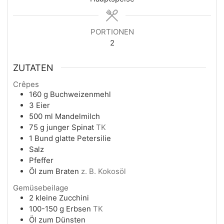
PORTIONEN
2
ZUTATEN
Crêpes
160
g
Buchweizenmehl
3
Eier
500
ml
Mandelmilch
75
g
junger Spinat
TK
1
Bund
glatte Petersilie
Salz
Pfeffer
Öl zum Braten
z. B. Kokosöl
Gemüsebeilage
2
kleine Zucchini
100-150
g
Erbsen
TK
Öl zum Dünsten