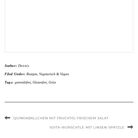
Author:
Dennis
Filed Under:
Rezepte
,
Vegetarisch & Vegan
Tags:
getreidefrei
,
Glutenfrei
,
Grün
QUINOABÄLLCHEN MIT FRUCHTIG-FRISCHEM SALAT
SOITA-WÜRSCHTLE MIT LINSEN-SPÄTZLE