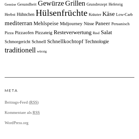
Grillen
Gewürze
Gesundheit
Grundrezept
Hefeteig
Gemüse
Hülsenfrüchte
Käse
Hühnchen
Herbst
Kräuter
Low-Carb
mediterran
Mehlspeise
Paneer
Midjourney
Nüsse
Peruanisch
Resteverwertung
Salat
Pizzaofen
Pizzateig
Pizza
Rind
Schnellkochtopf
Technologie
Schnell
Schmorgericht
traditionell
würzig
META
Beitrags-Feed (
RSS
)
Kommentare als
RSS
WordPress.org