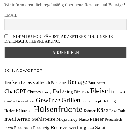
Wir informieren dich regelmäßig über neue Rezepte und Beiträge!
EMAIL
INDEM DU FORTFÄHRST, AKZEPTIERST DU UNSERE
DATENSCHUTZERKLÄRUNG.
SCHLAGWÖRTER
Beilage
Backen
ballaststoffreich
Barbecue
Brot
Buffet
Fleisch
ChatGPT
Dal
deftig
Dip
Chutney
Curry
Frittiert
Fisch
Grillen
Gewürze
Gesundheit
Grundrezept
Hefeteig
Gemüse
Hülsenfrüchte
Käse
Hühnchen
Herbst
Kräuter
Low-Carb
mediterran
Mehlspeise
Paneer
Midjourney
Nüsse
Peruanisch
Resteverwertung
Salat
Pizzaofen
Pizzateig
Pizza
Rind