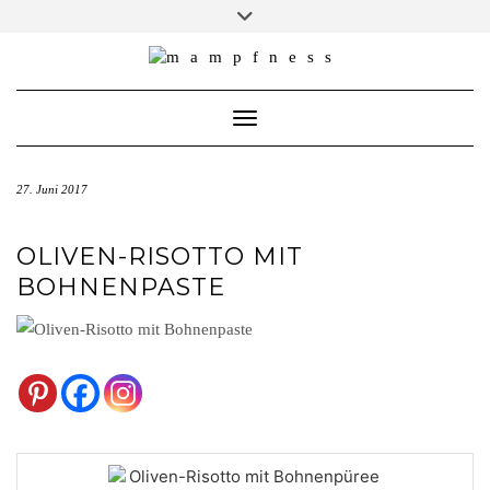
Skip
Toggle
header
to
ÜBER MAMPFNESS
content
IMPRESSUM
Toggle Navigation
DATENSCHUTZ
NEWSLETTER ABONNIEREN
27. Juni 2017
OLIVEN-RISOTTO MIT
BOHNENPASTE