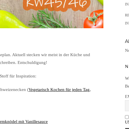
I
R
IN
A
No
eplan. Aktuell stecken wir meist in der Küche und
schreiben. Entschuldigung!
N
toff für Inspiration:
Wi
Be
uchweizenecken (
Vegetarisch Kochen für jeden Tag,
E
rmknödel mit Vanillesauce
U