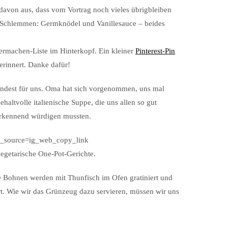
davon aus, dass vom Vortrag noch vieles übrigbleiben
 Schlemmen: Germknödel und Vanillesauce – beides
ermachen-Liste im Hinterkopf. Ein kleiner
Pinterest-Pin
erinnert. Danke dafür!
indest für uns. Oma hat sich vorgenommen, uns mal
haltvolle italienische Suppe, die uns allen so gut
nerkennend würdigen mussten.
m_source=ig_web_copy_link
vegetarische One-Pot-Gerichte.
e Bohnen werden mit Thunfisch im Ofen gratiniert und
t. Wie wir das Grünzeug dazu servieren, müssen wir uns