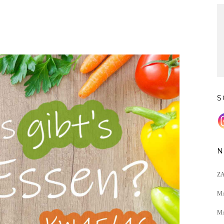
S
N
Z
M
M