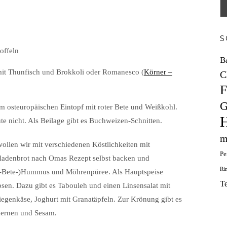
S
offeln
B
mit Thunfisch und Brokkoli oder Romanesco (
Körner –
C
F
G
nem osteuropäischen Eintopf mit roter Bete und Weißkohl.
H
ute nicht. Als Beilage gibt es Buchweizen-Schnitten.
m
llen wir mit verschiedenen Köstlichkeiten mit
Pe
ladenbrot nach Omas Rezept selbst backen und
Ri
ote-Bete-)Hummus und Möhrenpüree. Als Hauptspeise
T
bsen. Dazu gibt es Tabouleh und einen Linsensalat mit
iegenkäse, Joghurt mit Granatäpfeln. Zur Krönung gibt es
kernen und Sesam.