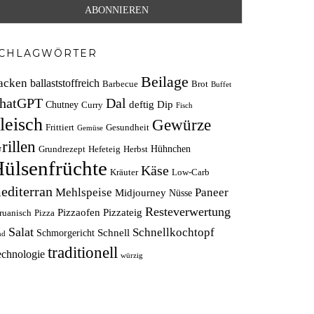
CHLAGWÖRTER
Beilage
acken
ballaststoffreich
Barbecue
Brot
Buffet
hatGPT
Dal
deftig
Dip
Chutney
Curry
Fisch
leisch
Gewürze
Frittiert
Gesundheit
Gemüse
rillen
Hühnchen
Grundrezept
Hefeteig
Herbst
ülsenfrüchte
Käse
Kräuter
Low-Carb
editerran
Mehlspeise
Paneer
Midjourney
Nüsse
Resteverwertung
Pizzaofen
Pizzateig
ruanisch
Pizza
Salat
Schnellkochtopf
Schnell
Schmorgericht
nd
traditionell
echnologie
würzig