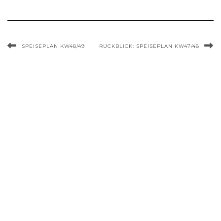
SPEISEPLAN KW48/49
RÜCKBLICK: SPEISEPLAN KW47/48