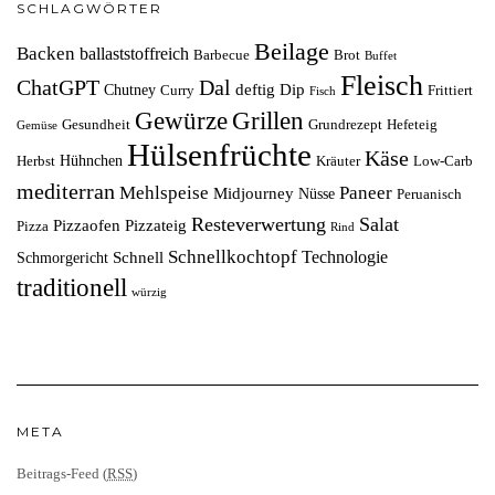
SCHLAGWÖRTER
Beilage
Backen
ballaststoffreich
Barbecue
Brot
Buffet
Fleisch
ChatGPT
Dal
deftig
Dip
Chutney
Curry
Frittiert
Fisch
Grillen
Gewürze
Gesundheit
Grundrezept
Hefeteig
Gemüse
Hülsenfrüchte
Käse
Hühnchen
Herbst
Kräuter
Low-Carb
mediterran
Mehlspeise
Paneer
Midjourney
Nüsse
Peruanisch
Resteverwertung
Salat
Pizzaofen
Pizzateig
Pizza
Rind
Schnellkochtopf
Technologie
Schnell
Schmorgericht
traditionell
würzig
META
Beitrags-Feed (
RSS
)