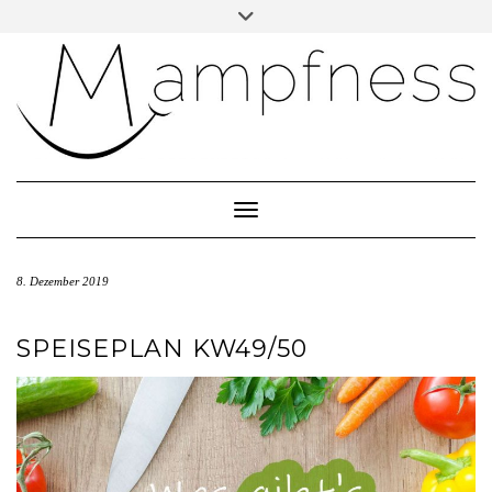
Skip
Toggle
header
to
ÜBER MAMPFNESS
content
IMPRESSUM
DATENSCHUTZ
NEWSLETTER ABONNIEREN
Toggle Navigation
8. Dezember 2019
SPEISEPLAN KW49/50