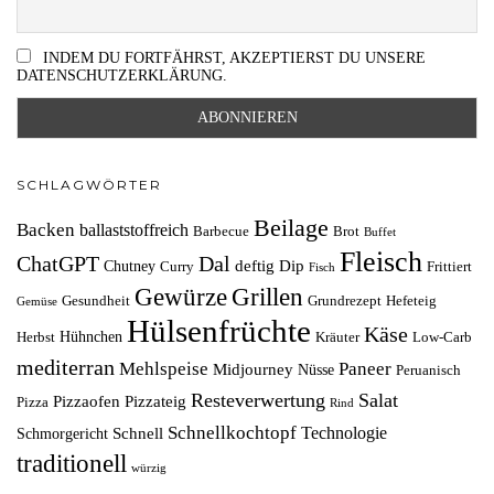
INDEM DU FORTFÄHRST, AKZEPTIERST DU UNSERE
DATENSCHUTZERKLÄRUNG.
SCHLAGWÖRTER
Beilage
Backen
ballaststoffreich
Barbecue
Brot
Buffet
Fleisch
ChatGPT
Dal
deftig
Dip
Chutney
Curry
Frittiert
Fisch
Grillen
Gewürze
Gesundheit
Grundrezept
Hefeteig
Gemüse
Hülsenfrüchte
Käse
Hühnchen
Herbst
Kräuter
Low-Carb
mediterran
Mehlspeise
Paneer
Midjourney
Nüsse
Peruanisch
Resteverwertung
Salat
Pizzaofen
Pizzateig
Pizza
Rind
Schnellkochtopf
Technologie
Schnell
Schmorgericht
traditionell
würzig