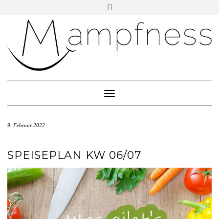
Skip
Toggle
header
to
ÜBER MAMPFNESS
content
IMPRESSUM
DATENSCHUTZ
NEWSLETTER ABONNIEREN
Toggle Navigation
9. Februar 2022
SPEISEPLAN KW 06/07