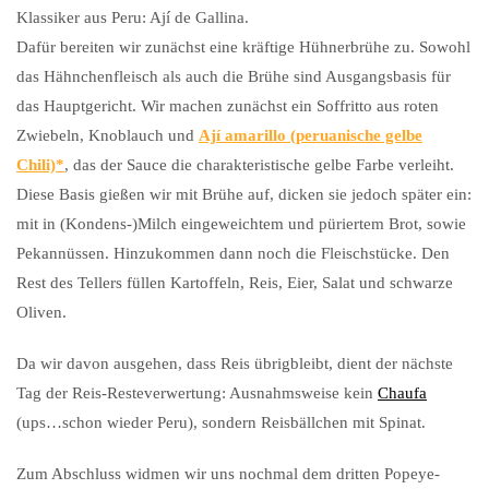
Klassiker aus Peru: Ají de Gallina.
Dafür bereiten wir zunächst eine kräftige Hühnerbrühe zu. Sowohl
das Hähnchenfleisch als auch die Brühe sind Ausgangsbasis für
das Hauptgericht. Wir machen zunächst ein Soffritto aus roten
Zwiebeln, Knoblauch und
Ají amarillo (peruanische gelbe
Chili)
, das der Sauce die charakteristische gelbe Farbe verleiht.
Diese Basis gießen wir mit Brühe auf, dicken sie jedoch später ein:
mit in (Kondens-)Milch eingeweichtem und püriertem Brot, sowie
Pekannüssen. Hinzukommen dann noch die Fleischstücke. Den
Rest des Tellers füllen Kartoffeln, Reis, Eier, Salat und schwarze
Oliven.
Da wir davon ausgehen, dass Reis übrigbleibt, dient der nächste
Tag der Reis-Resteverwertung: Ausnahmsweise kein
Chaufa
(ups…schon wieder Peru), sondern Reisbällchen mit Spinat.
Zum Abschluss widmen wir uns nochmal dem dritten Popeye-