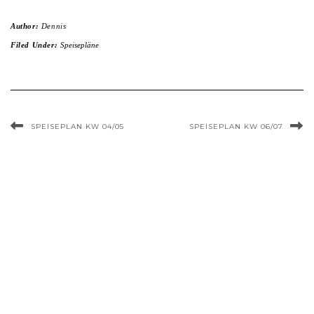
Author:
Dennis
Filed Under:
Speisepläne
SPEISEPLAN KW 04/05
SPEISEPLAN KW 06/07