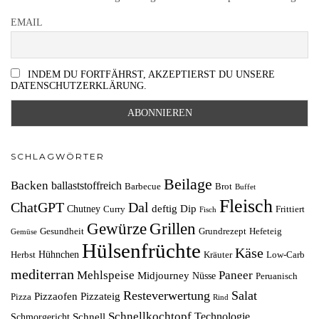
EMAIL
INDEM DU FORTFÄHRST, AKZEPTIERST DU UNSERE
DATENSCHUTZERKLÄRUNG.
SCHLAGWÖRTER
Beilage
Backen
ballaststoffreich
Barbecue
Brot
Buffet
Fleisch
ChatGPT
Dal
deftig
Dip
Chutney
Curry
Frittiert
Fisch
Grillen
Gewürze
Gesundheit
Grundrezept
Hefeteig
Gemüse
Hülsenfrüchte
Käse
Hühnchen
Herbst
Kräuter
Low-Carb
mediterran
Mehlspeise
Paneer
Midjourney
Nüsse
Peruanisch
Resteverwertung
Salat
Pizzaofen
Pizzateig
Pizza
Rind
Schnellkochtopf
Technologie
Schnell
Schmorgericht