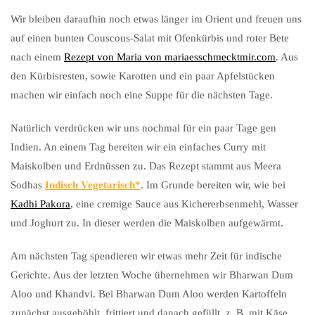
Wir bleiben daraufhin noch etwas länger im Orient und freuen uns
auf einen bunten Couscous-Salat mit Ofenkürbis und roter Bete
nach einem
Rezept von Maria von mariaesschmecktmir.com
. Aus
den Kürbisresten, sowie Karotten und ein paar Apfelstücken
machen wir einfach noch eine Suppe für die nächsten Tage.
Natürlich verdrücken wir uns nochmal für ein paar Tage gen
Indien. An einem Tag bereiten wir ein einfaches Curry mit
Maiskolben und Erdnüssen zu. Das Rezept stammt aus Meera
Sodhas
Indisch Vegetarisch
. Im Grunde bereiten wir, wie bei
Kadhi Pakora
, eine cremige Sauce aus Kichererbsenmehl, Wasser
und Joghurt zu. In dieser werden die Maiskolben aufgewärmt.
Am nächsten Tag spendieren wir etwas mehr Zeit für indische
Gerichte. Aus der letzten Woche übernehmen wir Bharwan Dum
Aloo und Khandvi. Bei Bharwan Dum Aloo werden Kartoffeln
zunächst ausgehöhlt, frittiert und danach gefüllt, z. B. mit Käse,