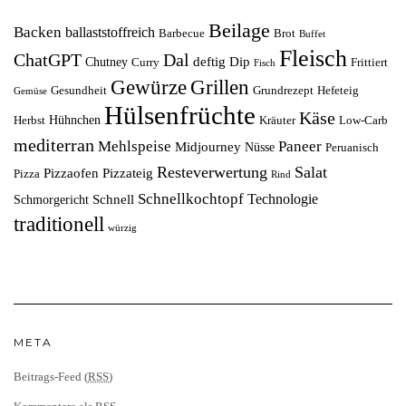
Beilage
Backen
ballaststoffreich
Barbecue
Brot
Buffet
Fleisch
ChatGPT
Dal
deftig
Dip
Chutney
Curry
Frittiert
Fisch
Grillen
Gewürze
Gesundheit
Grundrezept
Hefeteig
Gemüse
Hülsenfrüchte
Käse
Hühnchen
Herbst
Kräuter
Low-Carb
mediterran
Mehlspeise
Paneer
Midjourney
Nüsse
Peruanisch
Resteverwertung
Salat
Pizzaofen
Pizzateig
Pizza
Rind
Schnellkochtopf
Technologie
Schnell
Schmorgericht
traditionell
würzig
META
Beitrags-Feed (
RSS
)