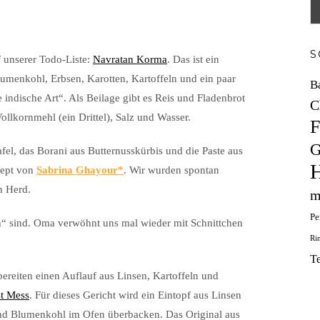
S
f unserer Todo-Liste:
Navratan Korma
. Das ist ein
menkohl, Erbsen, Karotten, Kartoffeln und ein paar
B
ndische Art“. Als Beilage gibt es Reis und Fladenbrot
C
ollkornmehl (ein Drittel), Salz und Wasser.
F
G
fel, das Borani aus Butternusskürbis und die Paste aus
H
zept von
Sabrina Ghayour
. Wir wurden spontan
n Herd.
m
Pe
“ sind. Oma verwöhnt uns mal wieder mit Schnittchen
Ri
T
bereiten einen Auflauf aus Linsen, Kartoffeln und
st Mess
. Für dieses Gericht wird ein Eintopf aus Linsen
und Blumenkohl im Ofen überbacken. Das Original aus