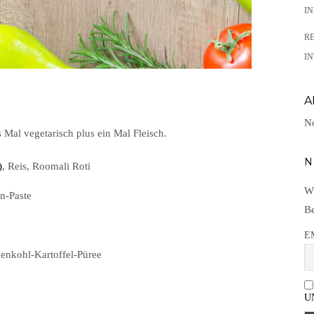
I
R
IN
A
No
Mal vegetarisch plus ein Mal Fleisch.
N
)
, Reis, Roomali Roti
Wi
en-Paste
Be
E
menkohl-Kartoffel-Püree
U