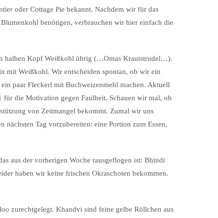
ntier oder Cottage Pie bekannt. Nachdem wir für das
Blumenkohl benötigen, verbrauchen wir hier einfach die
n halben Kopf Weißkohl übrig (…Omas Krautstrudel…).
ln mit Weißkohl. Wir entscheiden spontan, ob wir ein
st ein paar Fleckerl mit Buchweizenmehl machen. Aktuell
1 für die Motivation gegen Faulheit. Schauen wir mal, ob
erstützung von Zeitmangel bekommt. Zumal wir uns
n nächsten Tag vorzubereiten: eine Portion zum Essen,
as aus der vorherigen Woche rausgeflogen ist: Bhindi
Leider haben wir keine frischen Okraschoten bekommen.
o zurechtgelegt. Khandvi sind feine gelbe Röllchen aus