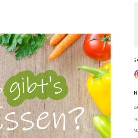
S
N
Z
M
M