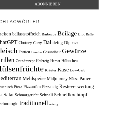
CHLAGWÖRTER
Beilage
acken
ballaststoffreich
Barbecue
Brot
Buffet
hatGPT
Dal
deftig
Dip
Chutney
Curry
Fisch
leisch
Gewürze
Frittiert
Gesundheit
Gemüse
rillen
Hühnchen
Grundrezept
Hefeteig
Herbst
ülsenfrüchte
Käse
Kräuter
Low-Carb
editerran
Mehlspeise
Paneer
Midjourney
Nüsse
Resteverwertung
Pizzaofen
Pizzateig
ruanisch
Pizza
Salat
Schnellkochtopf
Schnell
Schmorgericht
nd
traditionell
echnologie
würzig