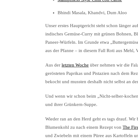
Bhindi Masala, Khandvi, Dum Aloo
Unser erstes Hauptgericht steht schon länger au
indisches Gemüse-Curry mit grünen Bohnen, Blu
Paneer-Würfeln. Im Grunde etwa „Buttergemüse i
aus der Pfanne – in diesem Fall Roti aus Mehl, V
Aus der
letzten Woche
über nehmen wir die Fala
gerösteten Paprikas und Pistazien nach dem Re
bekocht und mussten deshalb nicht selbst an de
Und wenn wir schon beim „Nicht-selber-kochen
und ihrer Grünkern-Suppe.
Wieder ran an den Herd geht es tags drauf. Wir 
Blumenkohl zu nach einem Rezept von
The Fir
und Zwiebeln mit einem Püree aus Kartoffeln 