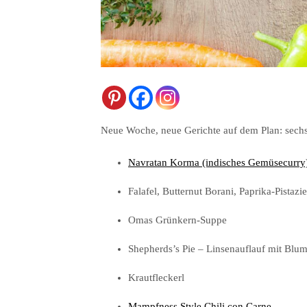
Neue Woche, neue Gerichte auf dem Plan: sechs 
Navratan Korma (indisches Gemüsecurry
Falafel, Butternut Borani, Paprika-Pistazi
Omas Grünkern-Suppe
Shepherds’s Pie – Linsenauflauf mit Blu
Krautfleckerl
Mampfness Style Chili con Carne