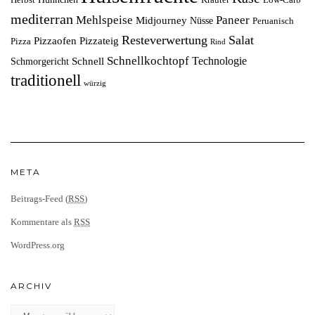
Herbst
Kräuter
Low-Carb
mediterran
Mehlspeise
Paneer
Midjourney
Nüsse
Peruanisch
Resteverwertung
Salat
Pizzaofen
Pizzateig
Pizza
Rind
Schnellkochtopf
Technologie
Schnell
Schmorgericht
traditionell
würzig
META
Beitrags-Feed (
RSS
)
Kommentare als
RSS
WordPress.org
ARCHIV
Archiv