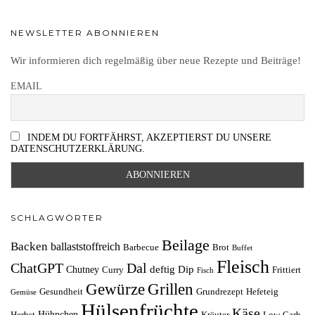
NEWSLETTER ABONNIEREN
Wir informieren dich regelmäßig über neue Rezepte und Beiträge!
EMAIL
INDEM DU FORTFÄHRST, AKZEPTIERST DU UNSERE
DATENSCHUTZERKLÄRUNG.
SCHLAGWÖRTER
Beilage
Backen
ballaststoffreich
Barbecue
Brot
Buffet
Fleisch
ChatGPT
Dal
deftig
Dip
Chutney
Curry
Frittiert
Fisch
Grillen
Gewürze
Gesundheit
Grundrezept
Hefeteig
Gemüse
Hülsenfrüchte
Käse
Hühnchen