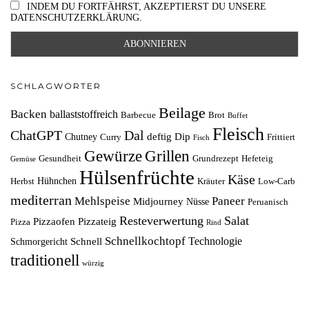
INDEM DU FORTFÄHRST, AKZEPTIERST DU UNSERE
DATENSCHUTZERKLÄRUNG.
SCHLAGWÖRTER
Beilage
Backen
ballaststoffreich
Barbecue
Brot
Buffet
Fleisch
ChatGPT
Dal
deftig
Dip
Chutney
Curry
Frittiert
Fisch
Grillen
Gewürze
Gesundheit
Grundrezept
Hefeteig
Gemüse
Hülsenfrüchte
Käse
Hühnchen
Herbst
Kräuter
Low-Carb
mediterran
Mehlspeise
Paneer
Midjourney
Nüsse
Peruanisch
Resteverwertung
Salat
Pizzaofen
Pizzateig
Pizza
Rind
Schnellkochtopf
Technologie
Schnell
Schmorgericht
traditionell
würzig