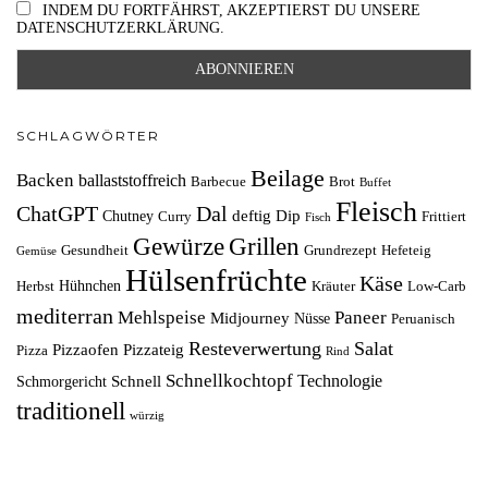
INDEM DU FORTFÄHRST, AKZEPTIERST DU UNSERE
DATENSCHUTZERKLÄRUNG.
SCHLAGWÖRTER
Beilage
Backen
ballaststoffreich
Barbecue
Brot
Buffet
Fleisch
ChatGPT
Dal
deftig
Dip
Chutney
Curry
Frittiert
Fisch
Grillen
Gewürze
Gesundheit
Grundrezept
Hefeteig
Gemüse
Hülsenfrüchte
Käse
Hühnchen
Herbst
Kräuter
Low-Carb
mediterran
Mehlspeise
Paneer
Midjourney
Nüsse
Peruanisch
Resteverwertung
Salat
Pizzaofen
Pizzateig
Pizza
Rind
Schnellkochtopf
Technologie
Schnell
Schmorgericht
traditionell
würzig