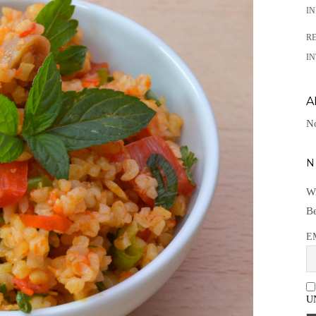
I
R
IN
A
No
N
Wi
Be
E
U