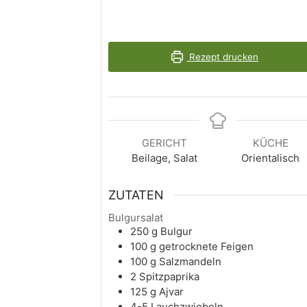
Rezept drucken
GERICHT
KÜCHE
Beilage, Salat
Orientalisch
ZUTATEN
Bulgursalat
250
g
Bulgur
100
g
getrocknete Feigen
100
g
Salzmandeln
2
Spitzpaprika
125
g
Ajvar
4-5
Lauchzwiebeln