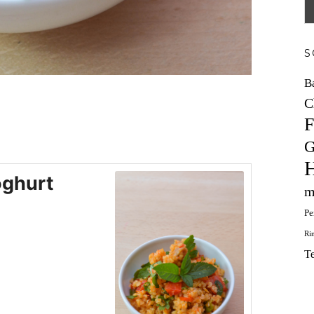
S
B
C
F
G
H
oghurt
m
Pe
Ri
T