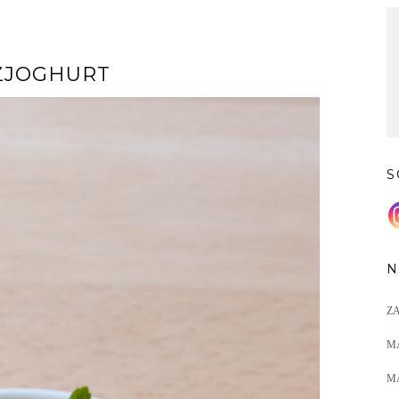
ZJOGHURT
S
N
Z
M
M