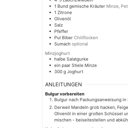
1
Bund gemische Kräuter
Minze, Pet
1
Zitrone
Olivenöl
Salz
Pfeffer
Pul Biber
Chiliflocken
Sumach
optional
Minzjoghurt
halbe Salatgurke
ein paar Stiele Minze
300
g
Joghurt
ANLEITUNGEN
Bulgur vorbereiten
Bulgur nach Packungsanweisung in 
Derweil Mandeln grob hacken, Feigen
Olivenöl in einer großen Schüssel un
mischen - beiseitestellen und abküh