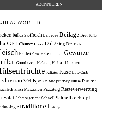
CHLAGWÖRTER
Beilage
acken
ballaststoffreich
Barbecue
Brot
Buffet
hatGPT
Dal
deftig
Dip
Chutney
Curry
Fisch
leisch
Gewürze
Frittiert
Gesundheit
Gemüse
rillen
Hühnchen
Grundrezept
Hefeteig
Herbst
ülsenfrüchte
Käse
Kräuter
Low-Carb
editerran
Mehlspeise
Paneer
Midjourney
Nüsse
Resteverwertung
Pizzaofen
Pizzateig
ruanisch
Pizza
Salat
Schnellkochtopf
Schnell
Schmorgericht
nd
traditionell
echnologie
würzig