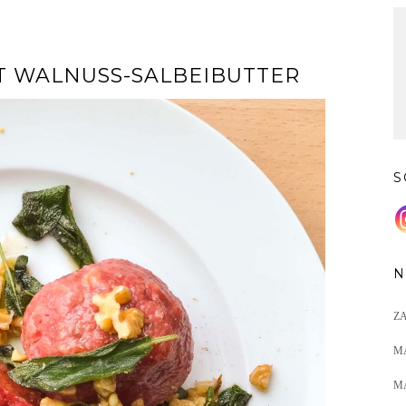
T WALNUSS-SALBEIBUTTER
S
N
Z
M
M