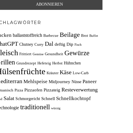
CHLAGWÖRTER
Beilage
acken
ballaststoffreich
Barbecue
Brot
Buffet
hatGPT
Dal
deftig
Dip
Chutney
Curry
Fisch
leisch
Gewürze
Frittiert
Gesundheit
Gemüse
rillen
Hühnchen
Grundrezept
Hefeteig
Herbst
ülsenfrüchte
Käse
Kräuter
Low-Carb
editerran
Mehlspeise
Paneer
Midjourney
Nüsse
Resteverwertung
Pizzaofen
Pizzateig
ruanisch
Pizza
Salat
Schnellkochtopf
Schnell
Schmorgericht
nd
traditionell
echnologie
würzig