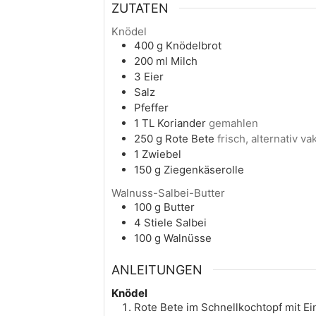
ZUTATEN
Knödel
400
g
Knödelbrot
200
ml
Milch
3
Eier
Salz
Pfeffer
1
TL
Koriander
gemahlen
250
g
Rote Bete
frisch, alternativ v
1
Zwiebel
150
g
Ziegenkäserolle
Walnuss-Salbei-Butter
100
g
Butter
4
Stiele
Salbei
100
g
Walnüsse
ANLEITUNGEN
Knödel
Rote Bete im Schnellkochtopf mit Ei