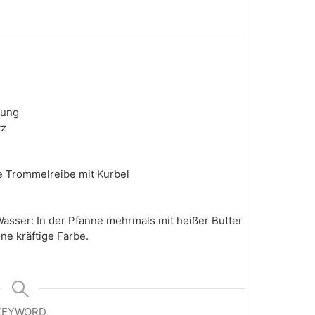
hung
tz
e Trommelreibe mit Kurbel
sser: In der Pfanne mehrmals mit heißer Butter
e kräftige Farbe.
KEYWORD