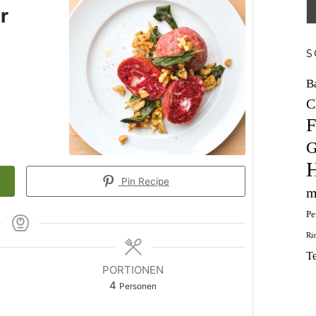
r
S
B
C
F
G
H
Pin Recipe
m
Pe
Ri
T
PORTIONEN
4
Personen