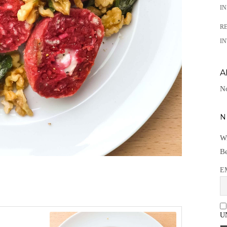
I
R
IN
A
No
N
Wi
Be
E
U