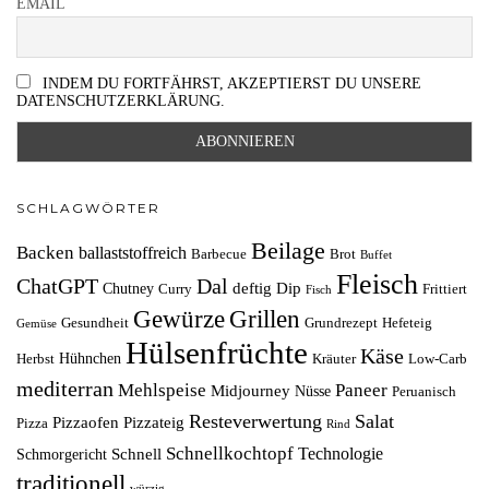
EMAIL
INDEM DU FORTFÄHRST, AKZEPTIERST DU UNSERE
DATENSCHUTZERKLÄRUNG.
SCHLAGWÖRTER
Beilage
Backen
ballaststoffreich
Barbecue
Brot
Buffet
Fleisch
ChatGPT
Dal
deftig
Dip
Chutney
Curry
Frittiert
Fisch
Grillen
Gewürze
Gesundheit
Grundrezept
Hefeteig
Gemüse
Hülsenfrüchte
Käse
Hühnchen
Herbst
Kräuter
Low-Carb
mediterran
Mehlspeise
Paneer
Midjourney
Nüsse
Peruanisch
Resteverwertung
Salat
Pizzaofen
Pizzateig
Pizza
Rind
Schnellkochtopf
Technologie
Schnell
Schmorgericht
traditionell
würzig