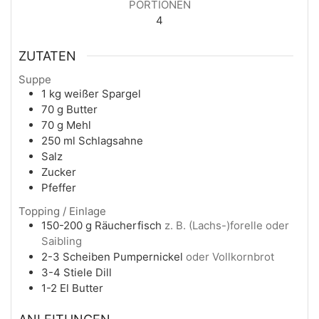
PORTIONEN
4
ZUTATEN
Suppe
1
kg
weißer Spargel
70
g
Butter
70
g
Mehl
250
ml
Schlagsahne
Salz
Zucker
Pfeffer
Topping / Einlage
150-200
g
Räucherfisch
z. B. (Lachs-)forelle oder
Saibling
2-3
Scheiben
Pumpernickel
oder Vollkornbrot
3-4
Stiele
Dill
1-2
El
Butter