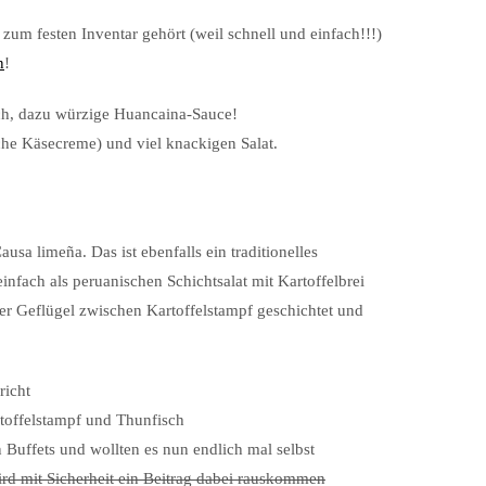
 zum festen Inventar gehört (weil schnell und einfach!!!)
n
!
he Käsecreme) und viel knackigen Salat.
sa limeña. Das ist ebenfalls ein traditionelles
nfach als peruanischen Schichtsalat mit Kartoffelbrei
er Geflügel zwischen Kartoffelstampf geschichtet und
rtoffelstampf und Thunfisch
n Buffets und wollten es nun endlich mal selbst
ird mit Sicherheit ein Beitrag dabei rauskommen