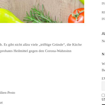
I
R
IN
A
No
. Es gibt nicht allzu viele „trifftige Gründe“, die Küche
s probates Heilmittel gegen den Corona-Wahnsinn
N
Wi
Be
E
lien-Pesto
U
at