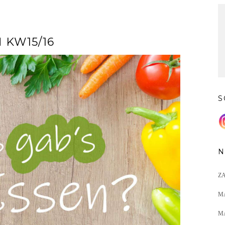
 KW15/16
S
N
Z
M
M