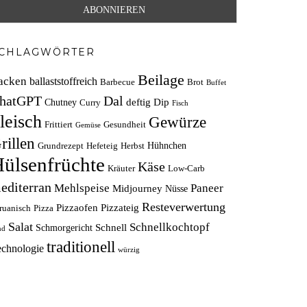
CHLAGWÖRTER
Beilage
acken
ballaststoffreich
Barbecue
Brot
Buffet
hatGPT
Dal
deftig
Dip
Chutney
Curry
Fisch
leisch
Gewürze
Frittiert
Gesundheit
Gemüse
rillen
Hühnchen
Grundrezept
Hefeteig
Herbst
ülsenfrüchte
Käse
Kräuter
Low-Carb
editerran
Mehlspeise
Paneer
Midjourney
Nüsse
Resteverwertung
Pizzaofen
Pizzateig
ruanisch
Pizza
Salat
Schnellkochtopf
Schnell
Schmorgericht
nd
traditionell
echnologie
würzig