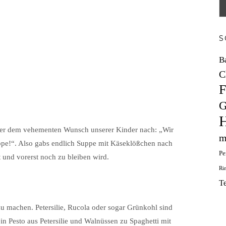
S
B
C
F
G
H
der dem vehementen Wunsch unserer Kinder nach: „Wir
m
ppe!“. Also gabs endlich Suppe mit Käseklößchen nach
Pe
t und vorerst noch zu bleiben wird.
Ri
T
u machen. Petersilie, Rucola oder sogar Grünkohl sind
ein Pesto aus Petersilie und Walnüssen zu Spaghetti mit