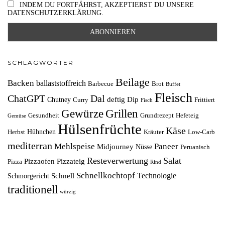
INDEM DU FORTFÄHRST, AKZEPTIERST DU UNSERE
DATENSCHUTZERKLÄRUNG.
SCHLAGWÖRTER
Beilage
Backen
ballaststoffreich
Barbecue
Brot
Buffet
Fleisch
ChatGPT
Dal
deftig
Dip
Chutney
Curry
Frittiert
Fisch
Grillen
Gewürze
Gesundheit
Grundrezept
Hefeteig
Gemüse
Hülsenfrüchte
Käse
Hühnchen
Herbst
Kräuter
Low-Carb
mediterran
Mehlspeise
Paneer
Midjourney
Nüsse
Peruanisch
Resteverwertung
Salat
Pizzaofen
Pizzateig
Pizza
Rind
Schnellkochtopf
Technologie
Schnell
Schmorgericht
traditionell
würzig