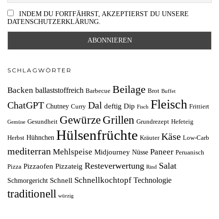
INDEM DU FORTFÄHRST, AKZEPTIERST DU UNSERE
DATENSCHUTZERKLÄRUNG.
SCHLAGWÖRTER
Beilage
Backen
ballaststoffreich
Barbecue
Brot
Buffet
Fleisch
ChatGPT
Dal
deftig
Dip
Chutney
Curry
Frittiert
Fisch
Grillen
Gewürze
Gesundheit
Grundrezept
Hefeteig
Gemüse
Hülsenfrüchte
Käse
Hühnchen
Herbst
Kräuter
Low-Carb
mediterran
Mehlspeise
Paneer
Midjourney
Nüsse
Peruanisch
Resteverwertung
Salat
Pizzaofen
Pizzateig
Pizza
Rind
Schnellkochtopf
Technologie
Schnell
Schmorgericht
traditionell
würzig