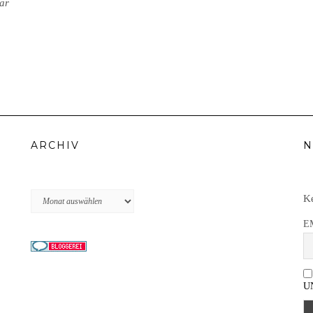
ar
ARCHIV
N
Archiv
Ke
E
U