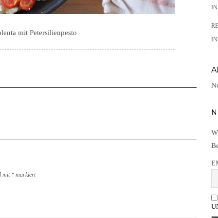
I
R
enta mit Petersilienpesto
IN
A
No
N
Wi
Be
E
d mit
*
markiert
U