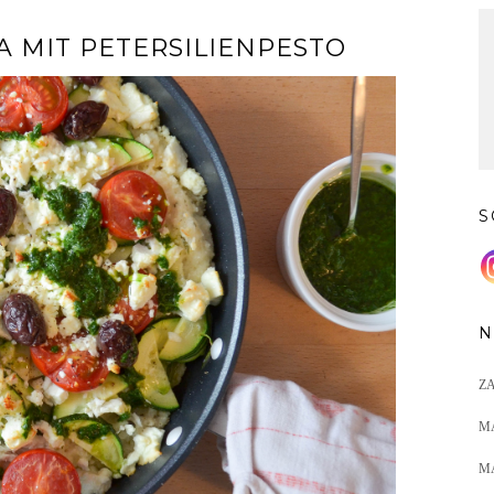
 MIT PETERSILIENPESTO
S
N
Z
M
M