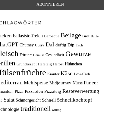
CHLAGWÖRTER
Beilage
acken
ballaststoffreich
Barbecue
Brot
Buffet
hatGPT
Dal
deftig
Dip
Chutney
Curry
Fisch
leisch
Gewürze
Frittiert
Gesundheit
Gemüse
rillen
Hühnchen
Grundrezept
Hefeteig
Herbst
ülsenfrüchte
Käse
Kräuter
Low-Carb
editerran
Mehlspeise
Paneer
Midjourney
Nüsse
Resteverwertung
Pizzaofen
Pizzateig
ruanisch
Pizza
Salat
Schnellkochtopf
Schnell
Schmorgericht
nd
traditionell
echnologie
würzig