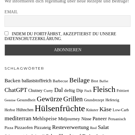
Wir informieren dich regelmäßig über neue Rezepte und Beiträge!
EMAIL
INDEM DU FORTFÄHRST, AKZEPTIERST DU UNSERE
DATENSCHUTZERKLÄRUNG.
SCHLAGWÖRTER
Beilage
Backen
ballaststoffreich
Barbecue
Brot
Buffet
Fleisch
ChatGPT
Dal
deftig
Dip
Chutney
Curry
Frittiert
Fisch
Grillen
Gewürze
Gesundheit
Grundrezept
Hefeteig
Gemüse
Hülsenfrüchte
Käse
Hühnchen
Herbst
Kräuter
Low-Carb
mediterran
Mehlspeise
Paneer
Midjourney
Nüsse
Peruanisch
Resteverwertung
Salat
Pizzaofen
Pizzateig
Pizza
Rind