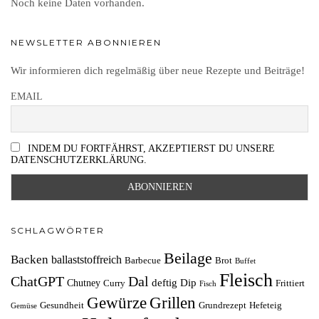
Noch keine Daten vorhanden.
NEWSLETTER ABONNIEREN
Wir informieren dich regelmäßig über neue Rezepte und Beiträge!
EMAIL
INDEM DU FORTFÄHRST, AKZEPTIERST DU UNSERE
DATENSCHUTZERKLÄRUNG.
SCHLAGWÖRTER
Beilage
Backen
ballaststoffreich
Barbecue
Brot
Buffet
Fleisch
ChatGPT
Dal
deftig
Dip
Chutney
Curry
Frittiert
Fisch
Grillen
Gewürze
Gesundheit
Grundrezept
Hefeteig
Gemüse