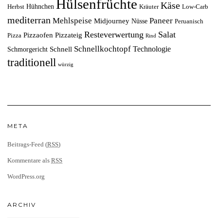
Hülsenfrüchte
Käse
Hühnchen
Herbst
Kräuter
Low-Carb
mediterran
Mehlspeise
Paneer
Midjourney
Nüsse
Peruanisch
Resteverwertung
Salat
Pizzaofen
Pizzateig
Pizza
Rind
Schnellkochtopf
Technologie
Schnell
Schmorgericht
traditionell
würzig
META
Beitrags-Feed (
RSS
)
Kommentare als
RSS
WordPress.org
ARCHIV